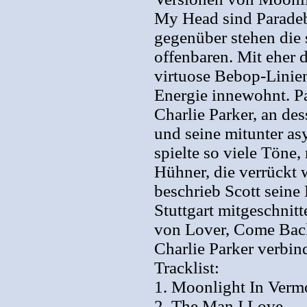
My Head sind Paradeb
gegenüber stehen die 
offenbaren. Mit eher 
virtuose Bebop-Linien
Energie innewohnt. Pat
Charlie Parker, an de
und seine mitunter as
spielte so viele Töne,
Hühner, die verrückt 
beschrieb Scott seine
Stuttgart mitgeschnit
von Lover, Come Back
Charlie Parker verbind
Tracklist:
1. Moonlight In Verm
2. The Man I Love