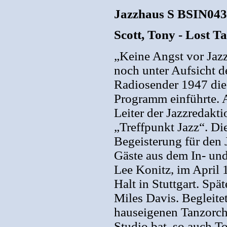
Jazzhaus S BSIN04
Scott, Tony - Lost 
„Keine Angst vor Jazz“
noch unter Aufsicht d
Radiosender 1947 die
Programm einführte. A
Leiter der Jazzredakt
„Treffpunkt Jazz“. Di
Begeisterung für den 
Gäste aus dem In- und
Lee Konitz, im April
Halt in Stuttgart. Spä
Miles Davis. Begleit
hauseigenen Tanzorche
Studio bat, so auch To