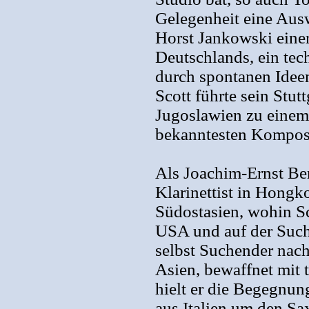
Gelegenheit eine Ausw
Horst Jankowski einer 
Deutschlands, ein tech
durch spontanen Idee
Scott führte sein Stut
Jugoslawien zu einem 
bekanntesten Komposit
Als Joachim-Ernst Ber
Klarinettist in Hongk
Südostasien, wohin Sc
USA und auf der Suche
selbst Suchender nach
Asien, bewaffnet mit
hielt er die Begegnun
aus Italien um den Sa