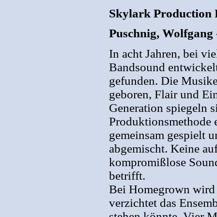
Skylark Production
Puschnig, Wolfgang
In acht Jahren, bei v
Bandsound entwickelt
gefunden. Die Musike
geboren, Flair und Ei
Generation spiegeln s
Produktionsmethode e
gemeinsam gespielt u
abgemischt. Keine au
kompromißlose Sound
betrifft.
Bei Homegrown wird d
verzichtet das Ensem
stehen könnte. Vier M