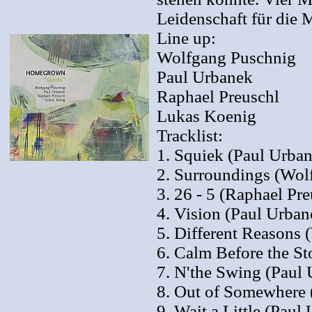
Leidenschaft für die 
Line up:
Wolfgang Puschnig
Paul Urbanek
Raphael Preuschl
Lukas Koenig
Tracklist:
1. Squiek (Paul Urba
2. Surroundings (Wol
3. 26 - 5 (Raphael Pre
4. Vision (Paul Urban
5. Different Reasons
6. Calm Before the S
7. N'the Swing (Paul
8. Out of Somewhere
9. Wait a Little (Paul