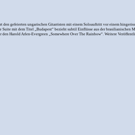
 den gefeierten ungarischen Gitarristen mit einem Soloauftritt vor einem hingeris
te Suite mit dem Titel „Budapest“ bezieht subtil Einflüsse aus der brasilianischen
er den Harold Arlen-Evergreen „Somewhere Over The Rainbow“. Weitere Veröffentl