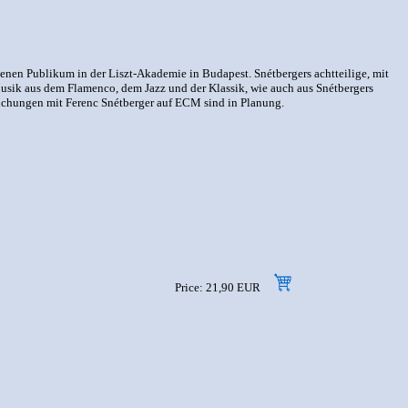
senen Publikum in der Liszt-Akademie in Budapest. Snétbergers achtteilige, mit
 Musik aus dem Flamenco, dem Jazz und der Klassik, wie auch aus Snétbergers
ichungen mit Ferenc Snétberger auf ECM sind in Planung.
Price: 21,90 EUR