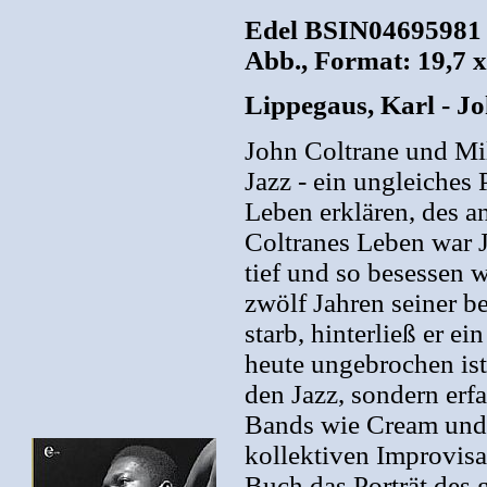
Edel BSIN04695981 20
Abb., Format: 19,7 x
Lippegaus, Karl - J
John Coltrane und Mi
Jazz - ein ungleiches 
Leben erklären, des a
Coltranes Leben war J
tief und so besessen 
zwölf Jahren seiner be
starb, hinterließ er e
heute ungebrochen ist
den Jazz, sondern erf
Bands wie Cream und 
kollektiven Improvisa
Buch das Porträt des 