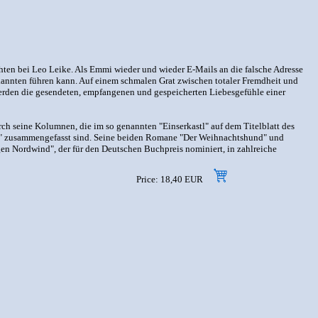
hten bei Leo Leike. Als Emmi wieder und wieder E-Mails an die falsche Adresse
ekannten führen kann. Auf einem schmalen Grat zwischen totaler Fremdheit und
Werden die gesendeten, empfangenen und gespeicherten Liebesgefühle einer
rch seine Kolumnen, die im so genannten "Einserkastl" auf dem Titelblatt des
ht" zusammengefasst sind. Seine beiden Romane "Der Weihnachtshund" und
n Nordwind", der für den Deutschen Buchpreis nominiert, in zahlreiche
Price: 18,40 EUR