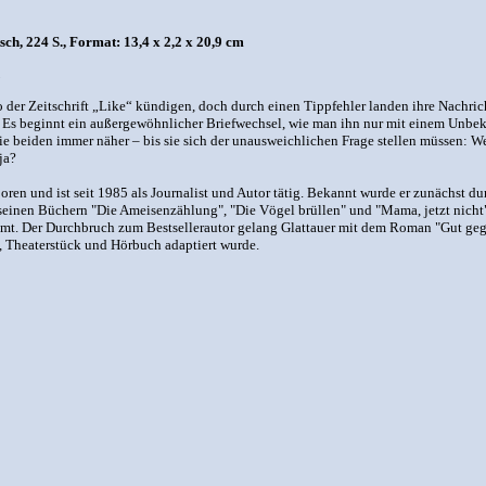
h, 224 S., Format: 13,4 x 2,2 x 20,9 cm
der Zeitschrift „Like“ kündigen, doch durch einen Tippfehler landen ihre Nachric
uf. Es beginnt ein außergewöhnlicher Briefwechsel, wie man ihn nur mit einem Unb
ie beiden immer näher – bis sie sich der unausweichlichen Frage stellen müssen: 
ja?
ren und ist seit 1985 als Journalist und Autor tätig. Bekannt wurde er zunächst du
 seinen Büchern "Die Ameisenzählung", "Die Vögel brüllen" und "Mama, jetzt nic
mt. Der Durchbruch zum Bestsellerautor gelang Glattauer mit dem Roman "Gut gege
, Theaterstück und Hörbuch adaptiert wurde.