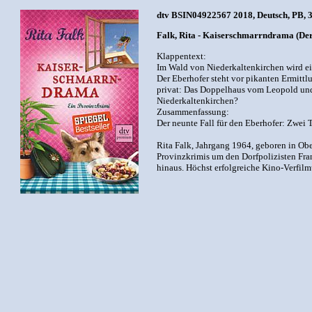
dtv BSIN04922567 2018, Deutsch, PB, 30
Falk, Rita - Kaiserschmarrndrama (Der
Klappentext:
Im Wald von Niederkaltenkirchen wird ei
Der Eberhofer steht vor pikanten Ermittl
privat: Das Doppelhaus vom Leopold und 
Niederkaltenkirchen?
Zusammenfassung:
Der neunte Fall für den Eberhofer: Zwei T
Rita Falk, Jahrgang 1964, geboren in Obe
Provinzkrimis um den Dorfpolizisten Fran
hinaus. Höchst erfolgreiche Kino-Verfil