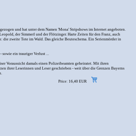
k gezogen und hat unter dem Namen 'Mona' Stripshows im Internet angeboten.
Leopold, der Simmerl und der Flötzinger. Harte Zeiten für den Franz, auch
: die zweite Tote im Wald. Das gleiche Beuteschema. Ein Serienmörder in
owie ein trauriger Verlust ...
ser Voraussicht damals einen Polizeibeamten geheiratet. Mit ihren
rzen ihrer Leserinnen und Leser geschrieben - weit über die Grenzen Bayerns
n.
Price: 16,40 EUR