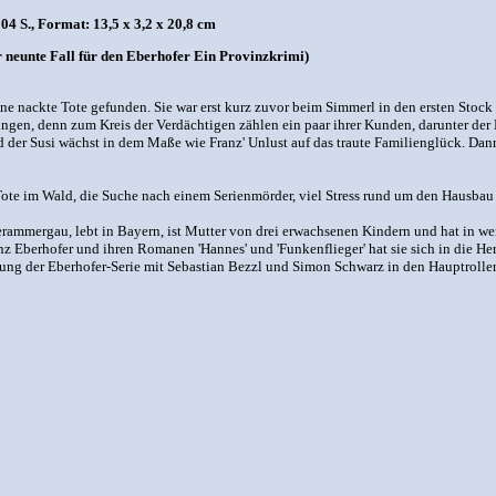
4 S., Format: 13,5 x 3,2 x 20,8 cm
 neunte Fall für den Eberhofer Ein Provinzkrimi)
ne nackte Tote gefunden. Sie war erst kurz zuvor beim Simmerl in den ersten Stoc
ungen, denn zum Kreis der Verdächtigen zählen ein paar ihrer Kunden, darunter der 
der Susi wächst in dem Maße wie Franz' Unlust auf das traute Familienglück. Dann
ote im Wald, die Suche nach einem Serienmörder, viel Stress rund um den Hausbau - s
rammergau, lebt in Bayern, ist Mutter von drei erwachsenen Kindern und hat in wei
z Eberhofer und ihren Romanen 'Hannes' und 'Funkenflieger' hat sie sich in die He
mung der Eberhofer-Serie mit Sebastian Bezzl und Simon Schwarz in den Hauptrolle