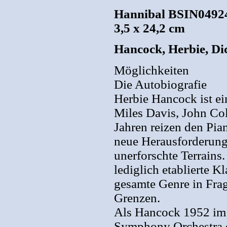
Hannibal BSIN049242
3,5 x 24,2 cm
Hancock, Herbie, Dic
Möglichkeiten
Die Autobiografie
Herbie Hancock ist ei
Miles Davis, John Col
Jahren reizen den Pi
neue Herausforderun
unerforschte Terrains
lediglich etablierte K
gesamte Genre in Frag
Grenzen.
Als Hancock 1952 im 
Symphony Orchestra ei