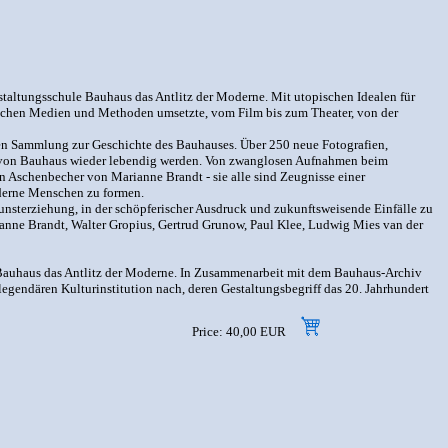
taltungsschule Bauhaus das Antlitz der Moderne. Mit utopischen Idealen für
rischen Medien und Methoden umsetzte, vom Film bis zum Theater, von der
en Sammlung zur Geschichte des Bauhauses. Über 250 neue Fotografien,
eist von Bauhaus wieder lebendig werden. Von zwanglosen Aufnahmen beim
 Aschenbecher von Marianne Brandt - sie alle sind Zeugnisse einer
oderne Menschen zu formen.
nsterziehung, in der schöpferischer Ausdruck und zukunftsweisende Einfälle zu
rianne Brandt, Walter Gropius, Gertrud Grunow, Paul Klee, Ludwig Mies van der
 Bauhaus das Antlitz der Moderne. In Zusammenarbeit mit dem Bauhaus-Archiv
egendären Kulturinstitution nach, deren Gestaltungsbegriff das 20. Jahrhundert
Price: 40,00 EUR