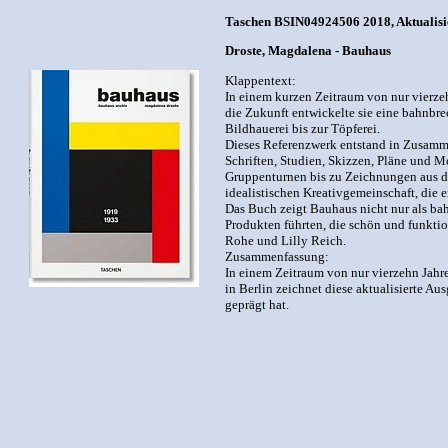
Taschen BSIN04924506 2018, Aktualisier
Droste, Magdalena - Bauhaus
Klappentext:
In einem kurzen Zeitraum von nur vierze
die Zukunft entwickelte sie eine bahnbr
Bildhauerei bis zur Töpferei.
Dieses Referenzwerk entstand in Zusamm
Schriften, Studien, Skizzen, Pläne und 
Gruppenturnen bis zu Zeichnungen aus de
idealistischen Kreativgemeinschaft, die
Das Buch zeigt Bauhaus nicht nur als ba
Produkten führten, die schön und funktio
Rohe und Lilly Reich.
Zusammenfassung:
In einem Zeitraum von nur vierzehn Jah
in Berlin zeichnet diese aktualisierte A
geprägt hat.