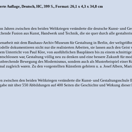
te Auflage, Deutsch, HC, 399 S., Format: 26,1 x 4,3 x 34,8 cm
hn Jahren zwischen den beiden Weltkriegen veränderte die deutsche Kunst- und Ges
echende Fusion aus Kunst, Handwerk und Technik, die sie quer durch alle gestalte
enarbeit mit dem Bauhaus-Archiv/Museum für Gestaltung in Berlin, der weltgrößt
Modelle dokumentieren nicht nur die realisierten Arbeiten, sie lassen auch den G
m Unterricht von Paul Klee, von ausführlichen Bauplänen bis zu einem schnittigen
 entschlossen war, Gestaltung völlig neu zu denken und eine bessere Zukunft für m
hnbrechende Bewegung des Modernismus, sondern auch als Musterbeispiel einer Ku
nal zugleich waren. Zu den vorgestellten Künstlern gehören u. a. Josef Albers, Ma
ren zwischen den beiden Weltkriegen veränderte die Kunst- und Gestaltungsschule
usgabe mit über 550 Abbildungen auf 400 Seiten die Geschichte und Wirkung dieser l