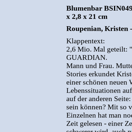
Blumenbar BSIN04931
x 2,8 x 21 cm
Roupenian, Kristen -
Klappentext:
2,6 Mio. Mal geteilt: 
GUARDIAN.
Mann und Frau. Mutte
Stories erkundet Kri
einer schönen neuen W
Lebenssituationen auf
auf der anderen Seite:
sein können? Mit so v
Einzelnen hat man no
Zeit gelesen - einer Ze
schwerer wird, auch n