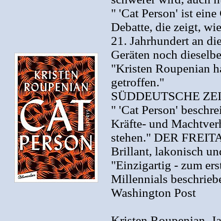
" 'Cat Person' ist ei
Debatte, die zeigt, 
21. Jahrhundert an di
Geräten noch dieselbe
"Kristen Roupenian ha
getroffen."
SÜDDEUTSCHE ZE
" 'Cat Person' beschr
Kräfte- und Machtver
stehen." DER FREIT
Brillant, lakonisch u
"Einzigartig - zum er
Millennials beschrieb
Washington Post
Kristen Roupenian, Ja