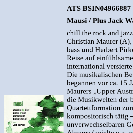
ATS BSIN04966887
Mausi / Plus Jack W
chill the rock and jaz
Christian Maurer (A),
bass und Herbert Pir
Reise auf einfühlsame
international versie
Die musikalischen Be
begannen vor ca. 15 Ja
Maurers „Upper Austri
die Musikwelten der b
Quartettformation z
kompositorisch tätig 
unverwechselbaren Ge
Abrams (spielte u.a. 