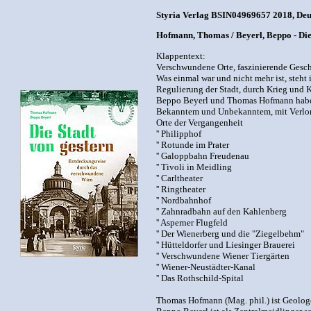
Styria Verlag BSIN04969657 2018, Deuts
Hofmann, Thomas / Beyerl, Beppo - Die
Klappentext:
Verschwundene Orte, faszinierende Gesc
Was einmal war und nicht mehr ist, steht
Regulierung der Stadt, durch Krieg und K
Beppo Beyerl und Thomas Hofmann haben 
Bekanntem und Unbekanntem, mit Verlore
Orte der Vergangenheit
'' Philipphof
'' Rotunde im Prater
'' Galoppbahn Freudenau
'' Tivoli in Meidling
'' Carltheater
'' Ringtheater
'' Nordbahnhof
'' Zahnradbahn auf den Kahlenberg
'' Asperner Flugfeld
'' Der Wienerberg und die "Ziegelbehm"
'' Hütteldorfer und Liesinger Brauerei
'' Verschwundene Wiener Tiergärten
'' Wiener-Neustädter-Kanal
'' Das Rothschild-Spital
Thomas Hofmann (Mag. phil.) ist Geologe