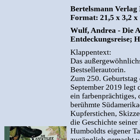
Bertelsmann Verlag 
Format: 21,5 x 3,2 x
Wulf, Andrea - Die 
Entdeckungsreise; Ha
Klappentext:
Das außergewöhnlich
Bestsellerautorin.
Zum 250. Geburtstag 
September 2019 legt 
ein farbenprächtiges,
berühmte Südamerikae
Kupferstichen, Skizze
die Geschichte seiner
Humboldts eigener Ta
zugänglich gemacht w