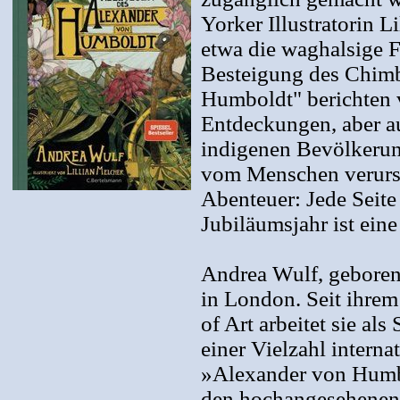
Yorker Illustratorin L
etwa die waghalsige F
Besteigung des Chimb
Humboldt" berichten 
Entdeckungen, aber 
indigenen Bevölkeru
vom Menschen verursa
Abenteuer: Jede Seit
Jubiläumsjahr ist ein
Andrea Wulf, geboren
in London. Seit ihre
of Art arbeitet sie al
einer Vielzahl interna
»Alexander von Humbo
den hochangesehenen