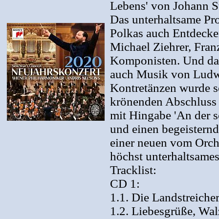
Lebens' von Johann St
Das unterhaltsame Pr
Polkas auch Entdecke
Michael Ziehrer, Fra
Komponisten. Und das
auch Musik von Ludwi
Kontretänzen wurde s
krönenden Abschluss 
mit Hingabe 'An der 
und einen begeisternd
einer neuen vom Orch
höchst unterhaltsames
Tracklist:
CD 1:
1.1. Die Landstreiche
1.2. Liebesgrüße, Walz