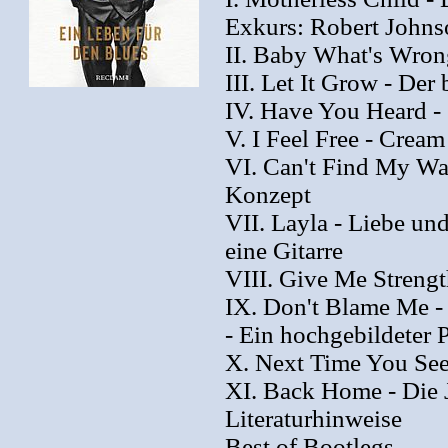
Exkurs: Robert Johns
II. Baby What's Wro
III. Let It Grow - De
IV. Have You Heard - 
V. I Feel Free - Crea
VI. Can't Find My Wa
Konzept
VII. Layla - Liebe un
eine Gitarre
VIII. Give Me Strengt
IX. Don't Blame Me -
- Ein hochgebildeter 
X. Next Time You See
XI. Back Home - Die 
Literaturhinweise
Best of Bootlegs