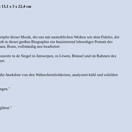
 15,1 x 5 x 22,4 cm
fer dieser Musik, der uns mit unsterblichen Werken wie dem Fidelio, der
ft in dieser großen Biographie ein faszinierend lebendiges Portrait des
us, Bonn, vollständig neu bearbeitet.
Konzerte in de Singel in Antwerpen, in Löwen, Brüssel und im Rahmen des
que.
ie Anekdote von den Wahrscheinlichkeiten, analysiert kühl und schildert
ingen."
glänzt."