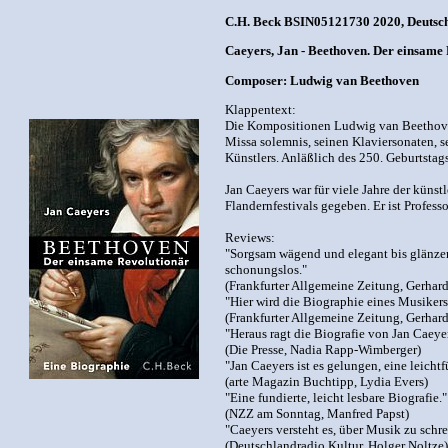
C.H. Beck BSIN05121730 2020, Deutsch, 
Caeyers, Jan - Beethoven. Der einsame
Composer: Ludwig van Beethoven
Klappentext:
Die Kompositionen Ludwig van Beethoven
Missa solemnis, seinen Klaviersonaten, s
Künstlers. Anläßlich des 250. Geburtsta
Jan Caeyers war für viele Jahre der kün
Flandernfestivals gegeben. Er ist Profes
Reviews:
"Sorgsam wägend und elegant bis glänzen
schonungslos."
(Frankfurter Allgemeine Zeitung, Gerhard
"Hier wird die Biographie eines Musikers
(Frankfurter Allgemeine Zeitung, Gerhard
"Heraus ragt die Biografie von Jan Caeye
(Die Presse, Nadia Rapp-Wimberger)
"Jan Caeyers ist es gelungen, eine leicht
(arte Magazin Buchtipp, Lydia Evers)
"Eine fundierte, leicht lesbare Biografie."
(NZZ am Sonntag, Manfred Papst)
"Caeyers versteht es, über Musik zu schr
(Deutschlandradio Kultur, Holger Noltze)