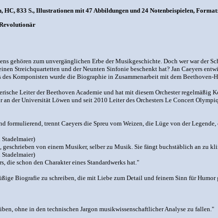
HC, 833 S., Illustrationen mit 47 Abbildungen und 24 Notenbeispielen, Format:
 Revolutionär
s gehören zum unvergänglichen Erbe der Musikgeschichte. Doch wer war der Schöp
einen Streichquartetten und der Neunten Sinfonie beschenkt hat? Jan Caeyers entwir
gs des Komponisten wurde die Biographie in Zusammenarbeit mit dem Beethoven-Ha
stlerische Leiter der Beethoven Academie und hat mit diesem Orchester regelmäßig 
sor an der Universität Löwen und seit 2010 Leiter des Orchesters Le Concert Olympi
d formulierend, trennt Caeyers die Spreu vom Weizen, die Lüge von der Legende, d
 Stadelmaier)
, geschrieben von einem Musiker, selber zu Musik. Sie fängt buchstäblich an zu kl
 Stadelmaier)
rs, die schon den Charakter eines Standardwerks hat."
füßige Biografie zu schreiben, die mit Liebe zum Detail und feinem Sinn für Humor 
eiben, ohne in den technischen Jargon musikwissenschaftlicher Analyse zu fallen."