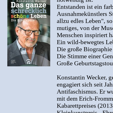
Entstanden ist ein far
Ausnahmekünstlers St
allzu edles Leben", s
mutiges, von der Muse
Menschen inspiriert h
Ein wild-bewegtes L
Die große Biographie
Die Stimme einer Gen
Große Geburtstagstou
Konstantin Wecker, g
engagiert sich seit Ja
Antifaschismus. Er wu
mit dem Erich-Fromm-
Kabarettpreises (201
Kleinkunstpreis - Ehr