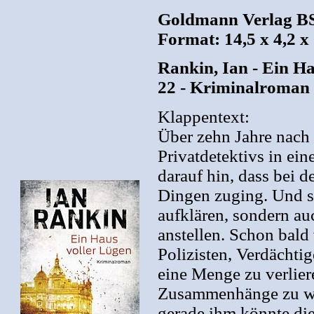
Goldmann Verlag BS
Format: 14,5 x 4,2 x
Rankin, Ian - Ein H
22 - Kriminalroman
Klappentext:
Über zehn Jahre nach
Privatdetektivs in ei
darauf hin, dass bei d
Dingen zuging. Und s
aufklären, sondern a
anstellen. Schon bald w
Polizisten, Verdächti
eine Menge zu verlier
Zusammenhänge zu wis
gerade ihm könnte die