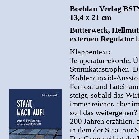
Boehlau Verlag BSIN
13,4 x 21 cm
Butterweck, Hellmut
externen Regulator 
Klappentext:
Temperaturrekorde, 
Sturmkatastrophen. De
Kohlendioxid-Ausstoß
Fernost und Lateiname
steigt, sobald das Wi
immer reicher, aber 
soll das weitergehen?
200 Jahren erzählen, d
in dem der Staat nur S
Das Gegenteil ist der 