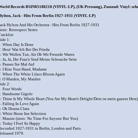
World Records BSIN05188210 (VINYL-LP), (UK-Pressung), Zustand: Vinyl: sehr g
Hylton, Jack - Hits From Berlin 1927-1931 (VINYL-LP)
Jack Hylton And His Orchestra - Hits From Berlin 1927-1931
erie: Retrospect Series
racklist:
ide 1:
1. When Day Is Done
. Heut' War Ich Bei Der Frieda
3. Wir Wollen Tun, Als Ob Wir Freunde Waren
. Ja, Ja, Die Frau'n Sind Meine Schwache Seite
5. Passen Sie Mal Auf
6. I Kiss Your Hand, Madame
7. When The White Lilacs Bloom Again
8. O Maiden, My Maiden
ide 2:
1. Four Words
2. Handsome Gigolo
3. Thine Is My Whole Heart (You Are My Heart's Delight/Dein ist mein ganzes Herz)
. Falling In Love Again
5. Oh Donna Clara
6. White Horse Inn Selection
7. Mausie (intro: No Time For Anyone But You)
8. Today I Feel So Happy
Recorded 1927-1931 in Berlin, London and Paris.
Released 1979.