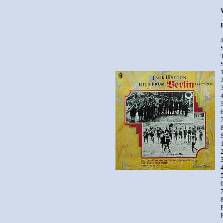
S
T
S
2
4
S
4