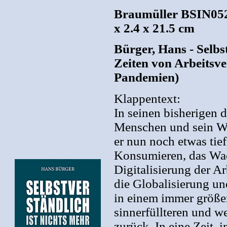
Braumüller BSIN0520
x 2.4 x 21.5 cm
Bürger, Hans - Selbs
Zeiten von Arbeitsve
Pandemien)
Klappentext:
In seinen bisherigen
Menschen und sein Wi
er nun noch etwas tie
Konsumieren, das Wac
Digitalisierung der A
die Globalisierung 
in einem immer größe
sinnerfüllteren und w
zurück. In eine Zeit, i