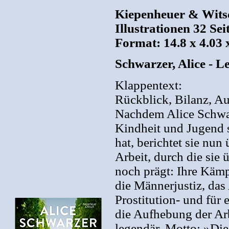
Kiepenheuer & Witsc
Illustrationen 32 Sei
Format: 14.8 x 4.03 
Schwarzer, Alice - 
Klappentext:
Rückblick, Bilanz, Au
Nachdem Alice Schwar
Kindheit und Jugend s
hat, berichtet sie nu
Arbeit, durch die sie
noch prägt: Ihre Käm
die Männerjustiz, das
Prostitution- und für
die Aufhebung der Ar
legendär. Motto: »Die 