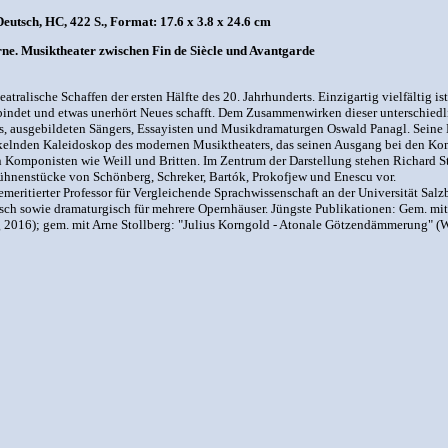
utsch, HC, 422 S., Format: 17.6 x 3.8 x 24.6 cm
ne. Musiktheater zwischen Fin de Siècle und Avantgarde
eatralische Schaffen der ersten Hälfte des 20. Jahrhunderts. Einzigartig vielfältig 
ndet und etwas unerhört Neues schafft. Dem Zusammenwirken dieser unterschiedlich
s, ausgebildeten Sängers, Essayisten und Musikdramaturgen Oswald Panagl. Seine E
nkelnden Kaleidoskop des modernen Musiktheaters, das seinen Ausgang bei den Ko
 Komponisten wie Weill und Britten. Im Zentrum der Darstellung stehen Richard Stra
ühnenstücke von Schönberg, Schreker, Bartók, Prokofjew und Enescu vor.
emeritierter Professor für Vergleichende Sprachwissenschaft an der Universität Sa
stisch sowie dramaturgisch für mehrere Opernhäuser. Jüngste Publikationen: Gem. 
2016); gem. mit Arne Stollberg: "Julius Korngold - Atonale Götzendämmerung" (