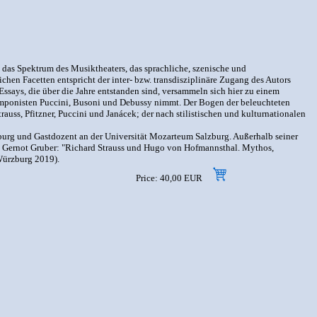
ist das Spektrum des Musiktheaters, das sprachliche, szenische und
en Facetten entspricht der inter- bzw. transdisziplinäre Zugang des Autors
ssays, die über die Jahre entstanden sind, versammeln sich hier zu einem
mponisten Puccini, Busoni und Debussy nimmt. Der Bogen der beleuchteten
uss, Pfitzner, Puccini und Janácek; der nach stilistischen und kulturnationalen
lzburg und Gastdozent an der Universität Mozarteum Salzburg. Außerhalb seiner
mit Gernot Gruber: "Richard Strauss und Hugo von Hofmannsthal. Mythos,
Würzburg 2019).
Price: 40,00 EUR