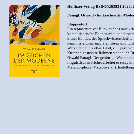
Hollitzer Verlag BSIN05263831 2020, De
Panagl, Oswald - Im Zeichen der Moder
Klappentext:
Ein repräsentativer Blick auf das musikth
kompositorische Ebenen miteinanderverbi
dieses Bandes, des Sprachwissenschaftler
kenntnisreichen, unprätentiösen und fu
Werke reicht bis etwa 1950, zu Opern von
Kriterien gesteckte Rahmen sieht auch B
Oswald Panagl: Der gebürtige Wiener ist 
linguistischen Fächer arbeitet er essayi
Metamorphose, Metaphysik" (Heidelberg 