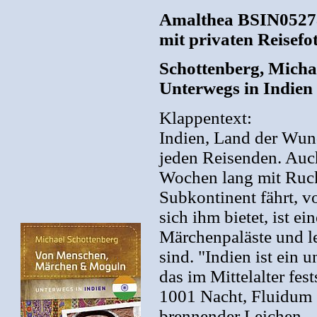
Amalthea BSIN052782
mit privaten Reisefo
Schottenberg, Mich
Unterwegs in Indien
Klappentext:
Indien, Land der Wund
jeden Reisenden. Auch
Wochen lang mit Ruck
Subkontinent fährt, 
sich ihm bietet, ist e
Märchenpaläste und le
sind. "Indien ist ein 
das im Mittelalter fes
1001 Nacht, Fluidum 
brennender Leichen ..