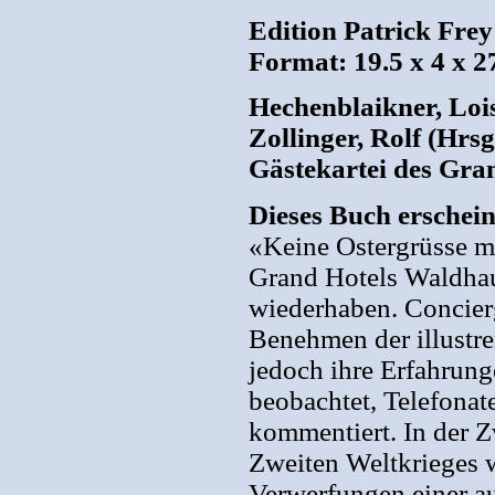
Edition Patrick Fre
Format: 19.5 x 4 x 2
Hechenblaikner, Lois
Zollinger, Rolf (Hrs
Gästekartei des Gra
Dieses Buch erschei
«Keine Ostergrüsse me
Grand Hotels Waldhau
wiederhaben. Concier
Benehmen der illustre
jedoch ihre Erfahrung
beobachtet, Telefonat
kommentiert. In der 
Zweiten Weltkrieges 
Verwerfungen einer au