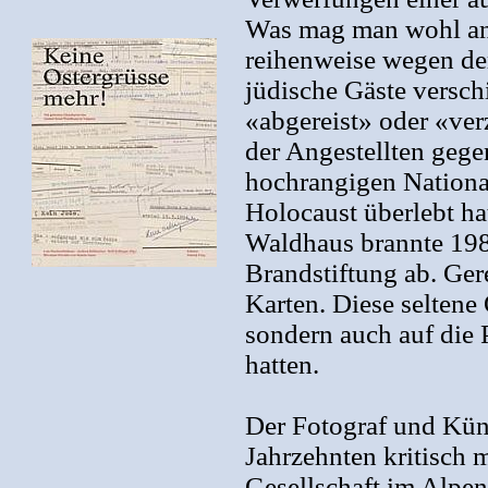
Was mag man wohl an 
reihenweise wegen der
jüdische Gäste versch
«abgereist» oder «ve
der Angestellten geg
hochrangigen National
Holocaust überlebt h
Waldhaus brannte 198
Brandstiftung ab. Ger
Karten. Diese seltene 
sondern auch auf die P
hatten.
Der Fotograf und Küns
Jahrzehnten kritisch
Gesellschaft im Alpen