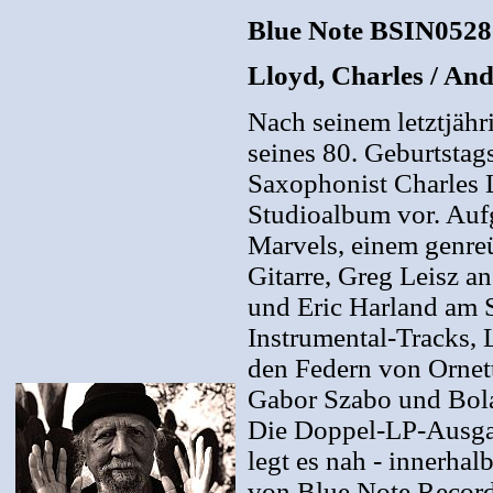
Blue Note BSIN052
Lloyd, Charles / An
Nach seinem letztjähr
seines 80. Geburtstag
Saxophonist Charles L
Studioalbum vor. Auf
Marvels, einem genreü
Gitarre, Greg Leisz a
und Eric Harland am 
Instrumental-Tracks, 
den Federn von Orne
Gabor Szabo und Bola
Die Doppel-LP-Ausgab
legt es nah - innerha
von Blue Note Records