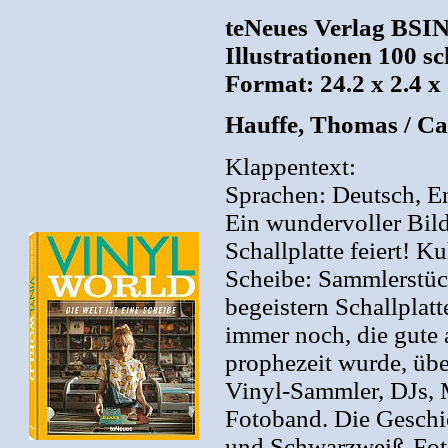
teNeues Verlag BSIN
Illustrationen 100 
Format: 24.2 x 2.4 x
Hauffe, Thomas / Ca
Klappentext:
Sprachen: Deutsch, En
Ein wundervoller Bild
Schallplatte feiert! 
Scheibe: Sammlerstüc
begeistern Schallplat
immer noch, die gute a
prophezeit wurde, übe
Vinyl-Sammler, DJs, Mu
Fotoband. Die Geschic
und Schwarzweiß-Foto