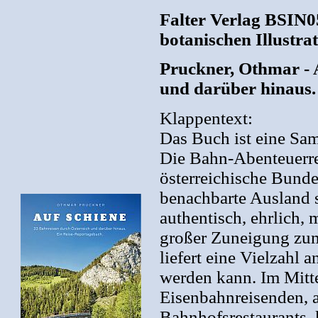
Falter Verlag BSIN0
botanischen Illustra
Pruckner, Othmar - 
und darüber hinaus.
Klappentext:
Das Buch ist eine Sa
Die Bahn-Abenteuerrei
österreichische Bunde
benachbarte Ausland si
authentisch, ehrlich,
großer Zuneigung zu
liefert eine Vielzahl 
werden kann. Im Mitt
Eisenbahnreisenden, a
Bahnhofsrestaurants, 