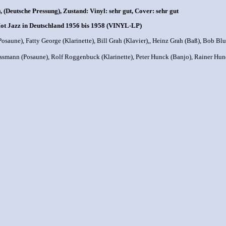
Deutsche Pressung), Zustand: Vinyl: sehr gut, Cover: sehr gut
Hot Jazz in Deutschland 1956 bis 1958 (VINYL-LP)
Posaune), Fatty George (Klarinette), Bill Grah (Klavier),, Heinz Grah (Baß), Bob 
ssmann (Posaune), Rolf Roggenbuck (Klarinette), Peter Hunck (Banjo), Rainer Hunc