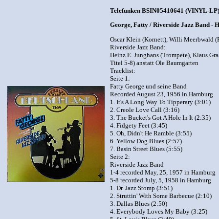
Telefunken BSIN05410641 (VINYL-LP), (
George, Fatty / Riverside Jazz Band - 
Oscar Klein (Kornett), Willi Meerbwald (
Riverside Jazz Band:
Heinz E. Junghans (Trompete), Klaus Gra
Titel 5-8) anstatt Ole Baumgarten
Tracklist:
Seite 1:
Fatty George und seine Band
Recorded August 23, 1956 in Hamburg
1. It's A Long Way To Tipperary (3:01)
2. Creole Love Call (3:16)
3. The Bucket's Got A Hole In It (2:35)
4. Fidgety Feet (3:45)
5. Oh, Didn't He Ramble (3:55)
6. Yellow Dog Blues (2:57)
7. Basin Street Blues (5:55)
Seite 2:
Riverside Jazz Band
1-4 recorded May, 25, 1957 in Hamburg
5-8 recorded July, 5, 1958 in Hamburg
1. Dr. Jazz Stomp (3:51)
2. Struttin' With Some Barbecue (2:10)
3. Dallas Blues (2:50)
4. Everybody Loves My Baby (3:25)