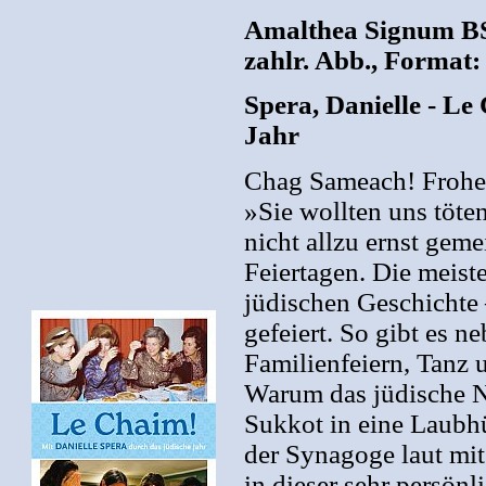
Amalthea Signum BS
zahlr. Abb., Format: 
Spera, Danielle - Le
Jahr
Chag Sameach! Frohes
»Sie wollten uns töte
nicht allzu ernst gem
Feiertagen. Die meist
jüdischen Geschichte
gefeiert. So gibt es 
Familienfeiern, Tanz
Warum das jüdische Ne
Sukkot in eine Laubhü
der Synagoge laut mit
in dieser sehr persönl