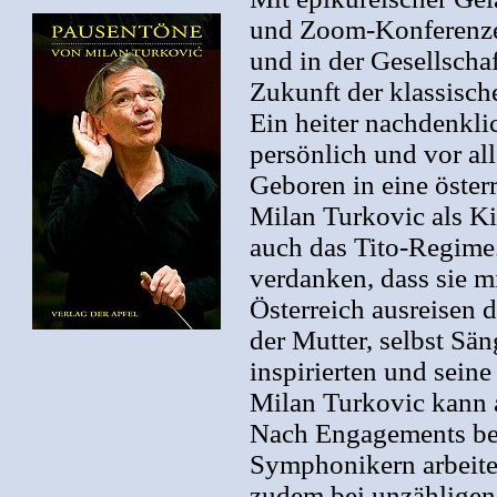
und Zoom-Konferenzen
und in der Gesellscha
Zukunft der klassisc
Ein heiter nachdenkli
persönlich und vor al
Geboren in eine österr
Milan Turkovic als K
auch das Tito-Regime.
verdanken, dass sie m
Österreich ausreisen d
der Mutter, selbst Sän
inspirierten und sei
Milan Turkovic kann a
Nach Engagements be
Symphonikern arbeitet
zudem bei unzähligen 