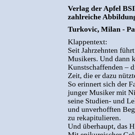
Verlag der Apfel BS
zahlreiche Abbildung
Turkovic, Milan - P
Klappentext:
Seit Jahrzehnten führ
Musikers. Und dann ka
Kunstschaffenden – d
Zeit, die er dazu nüt
So erinnert sich der F
junger Musiker mit N
seine Studien- und Le
und unverhofften Beg
zu rekapitulieren.
Und überhaupt, das H
Mit epikureischer Gel