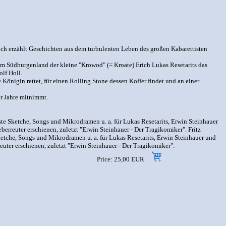
ch erzählt Geschichten aus dem turbulenten Leben des großen Kabarettisten
m Südburgenland der kleine "Krowod" (= Kroate) Erich Lukas Resetarits das
lf Holl.
nigin rettet, für einen Rolling Stone dessen Koffer findet und an einer
er Jahre mitnimmt.
sste Sketche, Songs und Mikrodramen u. a. für Lukas Resetarits, Erwin Steinhauer
erreuter erschienen, zuletzt "Erwin Steinhauer - Der Tragikomiker". Fritz
ketche, Songs und Mikrodramen u. a. für Lukas Resetarits, Erwin Steinhauer und
uter erschienen, zuletzt "Erwin Steinhauer - Der Tragikomiker".
Price: 25,00 EUR