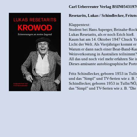
Carl Ueberreuter Verlag BSIN05431970 
Resetarits, Lukas / Schindlecker, Frit
Klappentext:
Student bei Hans Asperger, Beinahe-Rock
Lukas Resetarits, als er noch Erich hieß.
Kaum hat am 14. Oktober 1947 Chuck Yaeg
Licht der Welt. Als Vierjähriger kommt e
Warum er dann nach einer Beat-Band-Karr
Weinverkostung in Australien teilnimmt?
All das und noch viel mehr erfahren Sie 
Dieses amüsante autobiographische Porträt
Fritz Schindlecker, geboren 1953 in Tull
und das "Simpl" und TV-Serien wie z. B. 
Schindlecker, geboren 1953 in Tulln/NÖ, 
das "Simpl" und TV-Serien wie z. B. "Die