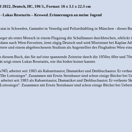
2022, Deutsch, HC, 196 S., Format: 16 x 3.1 x 22.3 cm
zts - Lukas Resetarits – Krowod. Erinnerungen an meine Jugend
star in Schweden, Gammler in Venedig und Polizeihäftling in München - dieses Bu
er als erster Mensch in einem Flugzeug die Schallmauer durchbrochen, erblickt i
r dann nach Wien-Favoriten, lernt zügig Deutsch und wird Ministrant bei Kaplan Ado
iere und einem abgebrochenem Studium als Angestellter des Flughafens Wien eine Kö
in diesem Buch, das Sie auf eine spannende Zeitreise durch die 1950er, 60er und 70
 zeigt einen Lukas Resetarits, wie ihn bisher keiner kannte.
n/NÖ, arbeitet seit 1983 als Kabarettautor, Dramatiker und Drehbuchautor. Er verfa
"Die Lottosieger". Zusammen mit Erwin Steinhauer sind schon einige Bücher bei Ueb
arbeitet seit 1983 als Kabarettautor, Dramatiker und Drehbuchautor. Er verfasste S
 Lottosieger". Zusammen mit Erwin Steinhauer sind schon einige Bücher bei Ueberre