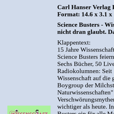
Carl Hanser Verlag 
Format: 14.6 x 3.1 x
Science Busters - Wi
nicht dran glaubt. D
Klappentext:
15 Jahre Wissenschaft
Science Busters feier
Sechs Bücher, 50 Li
Radiokolumnen: Seit 1
Wissenschaft auf die g
Boygroup der Milchstr
Naturwissenschaften"
Verschwörungsmythen 
wichtiger als heute. 
Busters ein für alle 