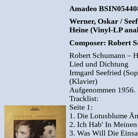
Amadeo BSIN0544083
Werner, Oskar / See
Heine (Vinyl-LP ana
Composer: Robert 
Robert Schumann – H
Lied und Dichtung
Irmgard Seefried (Sop
(Klavier)
Aufgenommen 1956.
Tracklist:
Seite 1:
1. Die Lotusblume Äng
2. Ich Hab' In Meine
3. Was Will Die Eins