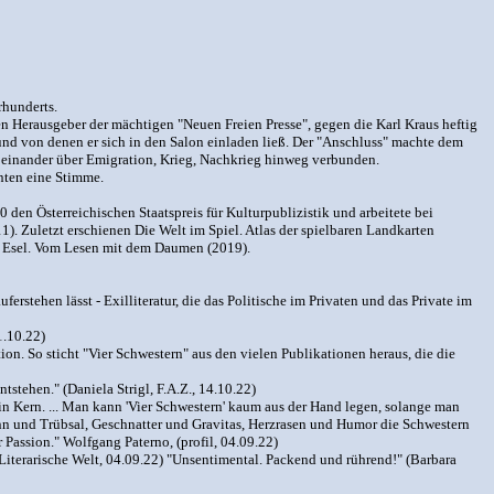
rhunderts.
 Herausgeber der mächtigen "Neuen Freien Presse", gegen die Karl Kraus heftig
 und von denen er sich in den Salon einladen ließ. Der "Anschluss" machte dem
ie einander über Emigration, Krieg, Nachkrieg hinweg verbunden.
nten eine Stimme.
0 den Österreichischen Staatspreis für Kulturpublizistik und arbeitete bei
). Zuletzt erschienen Die Welt im Spiel. Atlas der spielbaren Landkarten
m Esel. Vom Lesen mit dem Daumen (2019).
rstehen lässt - Exilliteratur, die das Politische im Privaten und das Private im
1.10.22)
n. So sticht "Vier Schwestern" aus den vielen Publikationen heraus, die die
stehen." (Daniela Strigl, F.A.Z., 14.10.22)
sein Kern. ... Man kann 'Vier Schwestern' kaum aus der Hand legen, solange man
ohsinn und Trübsal, Geschnatter und Gravitas, Herzrasen und Humor die Schwestern
r Passion." Wolfgang Paterno, (profil, 04.09.22)
 Literarische Welt, 04.09.22) "Unsentimental. Packend und rührend!" (Barbara