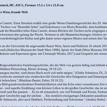
tsch, HC, 416 S., Format: 15.2 x 3.4 x 21.8 cm
nes Wien, fremde Welt
 Canetti: Ernst Strouhal erzählt eine große Wiener Familiengeschichte des 20. Jah
ie Töchter von "Benedikt-Sohn" und Enkelinnen von Moriz Benedikt, dem berühmten
haft der Benedikts lebte Elias Canetti, dessen Blicken die Töchter nicht entgingen
 Schwestern aber gelang die Flucht. Verstreut in alle Himmelsrichtungen, blieben s
nwiederbringlicher Kultur und gibt damit seiner eigenen Mutter und seinen drei Ta
or an der Universität für angewandte Kunst Wien, Autor und Publizist. Er erhielt 201
rnunft (Jüdisches Museum der Stadt Wien 1996), Spiele der Stadt (Wien Museum 2011
 Drohens und Erpressens (gem. mit Christoph Winder, 2017) und Gespräch mit eine
ßergewöhnlichen Familiengeschichte, die die Welt von gestern farbig und lebhaft aufe
n Waldner-Petutschnig, Kleine Zeitung, 29.10.22)
naugen mochte, wird dieses Buch noch viel mehr mögen." (Ulrike Schmitzer, Ö1, 2
Recherche entstand eine eindrucksvolle Geschichte über Emigration und Emanzipatio
 beleuchten." (Matthias Dusini, Falter, 19.10.22)
s Bild grundverschiedener Persönlichkeiten und das Echo einer versunkenen Zeit ent
ratur - und superbe Erzählung vom kleinen Leben in der großen Geschichte, das ist 
iedl und Ilse passiert. ... Es ist oft erstaunlich, wie viel Polemik und Poesie, Fr
e gute Geschichte jagt die nächste. ... Ein ziemlich einzigartiges Dokument paradoxe
oße Sehnsucht, aber auch Derbheit, Freiheitsdrang und Schwermut." (Andrea Seibel,