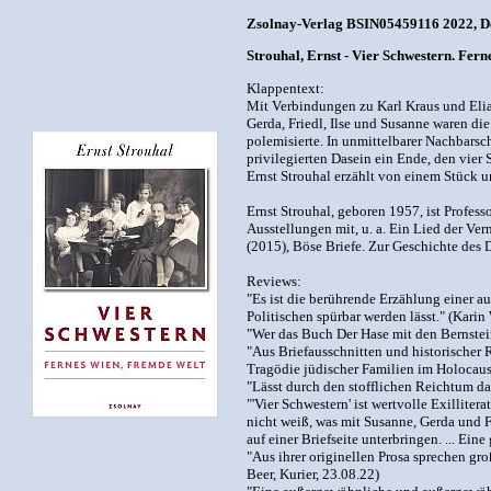
Zsolnay-Verlag BSIN05459116 2022, Deu
Strouhal, Ernst - Vier Schwestern. Fer
Klappentext:
Mit Verbindungen zu Karl Kraus und Elias
Gerda, Friedl, Ilse und Susanne waren d
polemisierte. In unmittelbarer Nachbarsc
privilegierten Dasein ein Ende, den vier
Ernst Strouhal erzählt von einem Stück u
Ernst Strouhal, geboren 1957, ist Profess
Ausstellungen mit, u. a. Ein Lied der Ve
(2015), Böse Briefe. Zur Geschichte des
Reviews:
"Es ist die berührende Erzählung einer au
Politischen spürbar werden lässt." (Kari
"Wer das Buch Der Hase mit den Bernstei
"Aus Briefausschnitten und historischer 
Tragödie jüdischer Familien im Holocaust
"Lässt durch den stofflichen Reichtum da
"'Vier Schwestern' ist wertvolle Exillite
nicht weiß, was mit Susanne, Gerda und Fr
auf einer Briefseite unterbringen. ... Ein
"Aus ihrer originellen Prosa sprechen gr
Beer, Kurier, 23.08.22)