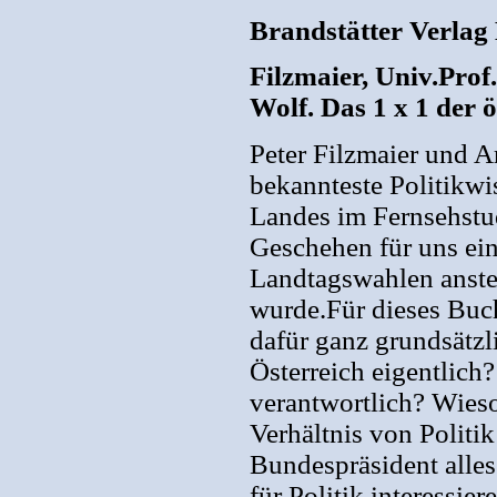
Brandstätter Verlag
Filzmaier, Univ.Prof
Wolf. Das 1 x 1 der ö
Peter Filzmaier und A
bekannteste Politikwi
Landes im Fernsehstud
Geschehen für uns ein
Landtagswahlen ansteh
wurde.Für dieses Buch
dafür ganz grundsätzli
Österreich eigentlic
verantwortlich? Wies
Verhältnis von Politi
Bundespräsident alle
für Politik interessie