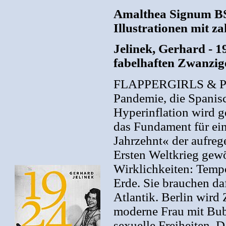
Amalthea Signum BS
Illustrationen mit z
Jelinek, Gerhard - 19
fabelhaften Zwanzig
FLAPPERGIRLS & PU
Pandemie, die Spanisc
Hyperinflation wird g
das Fundament für ei
Jahrzehnt« der aufre
Ersten Weltkrieg gew
Wirklichkeiten: Temp
Erde. Sie brauchen daf
Atlantik. Berlin wird
moderne Frau mit Bub
sexuelle Freiheiten. 