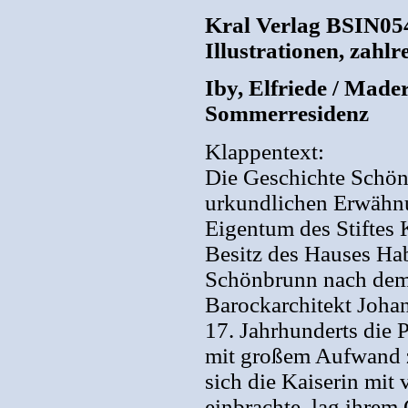
Kral Verlag BSIN054
Illustrationen, zahl
Iby, Elfriede / Made
Sommerresidenz
Klappentext:
Die Geschichte Schönb
urkundlichen Erwähnu
Eigentum des Stiftes 
Besitz des Hauses Ha
Schönbrunn nach dem
Barockarchitekt Johan
17. Jahrhunderts die P
mit großem Aufwand 
sich die Kaiserin mit
einbrachte, lag ihrem