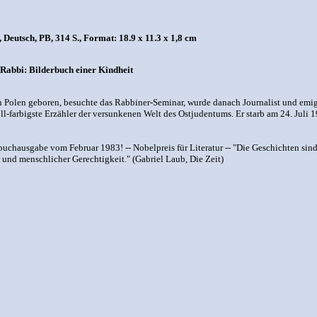
eutsch, PB, 314 S., Format: 18.9 x 11.3 x 1,8 cm
 Rabbi: Bilderbuch einer Kindheit
in Polen geboren, besuchte das Rabbiner-Seminar, wurde danach Journalist und emigr
oll-farbigste Erzähler der versunkenen Welt des Ostjudentums. Er starb am 24. Juli 
hausgabe vom Februar 1983! -- Nobelpreis für Literatur -- "Die Geschichten sind das
r und menschlicher Gerechtigkeit." (Gabriel Laub, Die Zeit)