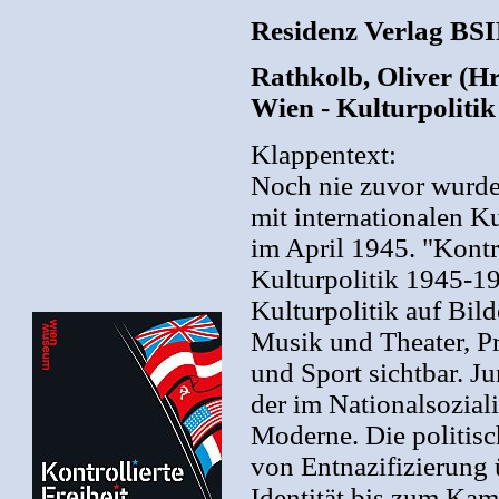
Residenz Verlag BSI
Rathkolb, Oliver (Hrs
Wien - Kulturpoliti
Klappentext:
Noch nie zuvor wurde 
mit internationalen K
im April 1945. "Kontro
Kulturpolitik 1945-19
Kulturpolitik auf Bil
Musik und Theater, P
und Sport sichtbar. J
der im Nationalsozial
Moderne. Die politisch
von Entnazifizierung 
Identität bis zum Kam