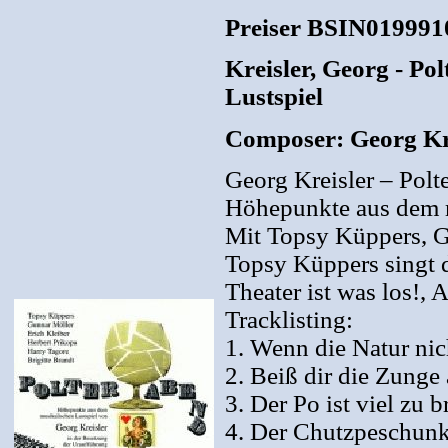
Preiser BSIN019991
Kreisler, Georg - P
Lustspiel
Composer: Georg Kr
Georg Kreisler – Polt
Höhepunkte aus dem m
Mit Topsy Küppers, G
Topsy Küppers singt 
Theater ist was los!,
Tracklisting:
1. Wenn die Natur nic
2. Beiß dir die Zunge
3. Der Po ist viel zu b
4. Der Chutzpeschunk