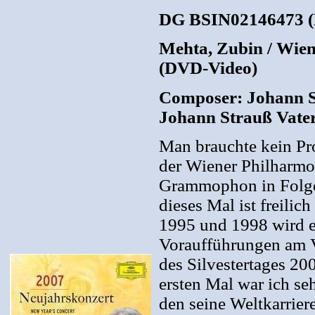
DG BSIN02146473 (D
Mehta, Zubin / Wien
(DVD-Video)
Composer: Johann St
Johann Strauß Vate
Man brauchte kein Pr
der Wiener Philharmon
Grammophon in Folge 
dieses Mal ist freilic
1995 und 1998 wird e
Voraufführungen am 
des Silvestertages 20
ersten Mal war ich seh
den seine Weltkarrier