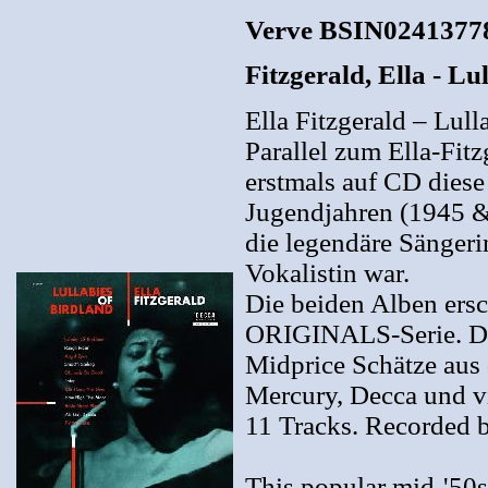
Verve BSIN0241377
Fitzgerald, Ella - Lu
Ella Fitzgerald – Lull
Parallel zum Ella-Fit
erstmals auf CD diese
Jugendjahren (1945 & 1
die legendäre Sängeri
Vokalistin war.
Die beiden Alben ersc
ORIGINALS-Serie. Die 
Midprice Schätze aus
Mercury, Decca und vi
11 Tracks. Recorded 
This popular mid-'50s 