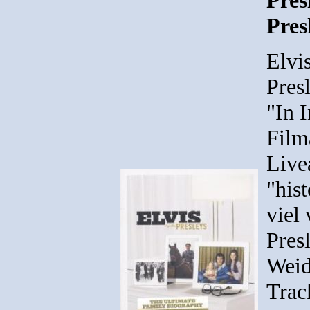
Pres
Pres
Elvi
Pres
"In I
Film
Live
"hist
viel
Presl
Weid
Track