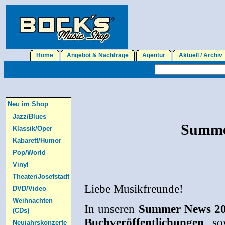
Home
Angebot & Nachfrage
Agentur
Aktuell / Archi
Neu im Shop
Jazz/Blues
Summe
Klassik/Oper
Kabarett/Humor
Pop/World
Vinyl
Theater/Josefstadt
Liebe Musikfreunde!
DVD/Video
Weihnachten
In unseren
Summer News 2
(CDs)
Buchveröffentlichungen
sow
Neujahrskonzerte