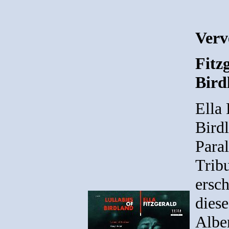
Verv
Fitzg
Bird
Ella 
Bird
Paral
Trib
ersc
diese
Albe