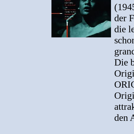
(194
der F
die 
schon
grand
Die 
Origi
ORIG
Origi
attra
den 