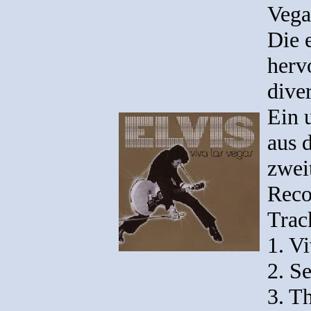
Vega
Die 
herv
dive
Ein 
aus 
zwei
Reco
Track
1. V
2. Se
3. T