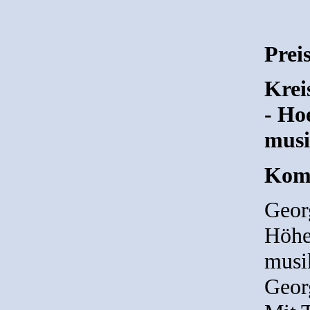
Prei
Krei
- Ho
musi
Komp
Geor
Höhe
musi
Geor