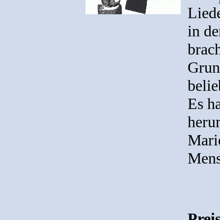
Liede
in d
brach
Grun
belie
Es ha
heru
Marie
Mens
Prei