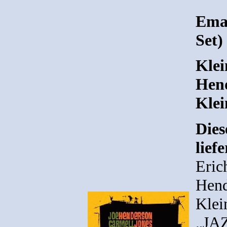
Ema
Set)
Klei
Hend
Klei
Dies
lief
Eric
Hend
Klei
„JA