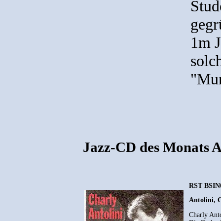
Stud
gegr
1m J
solc
"Mur
Jazz-CD des Monats A
RST BSIN
Antolini, 
Charly Ant