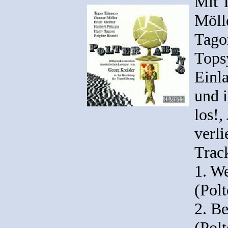
Mit 
Möll
Tago
Tops
Einl
und i
los!
verli
Track
1. W
(Pol
2. Be
(Pol