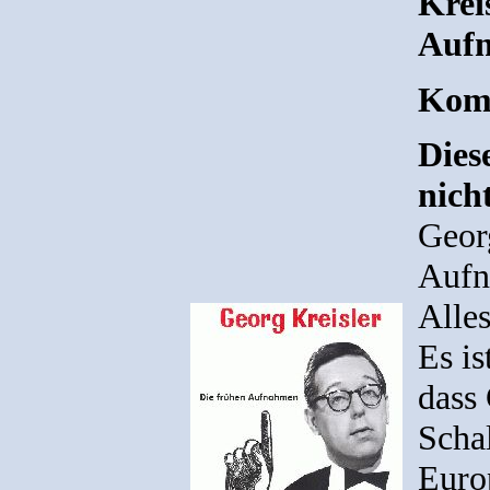
Krei
Auf
Komp
Diese
nicht
Georg
Auf
Alle
Es is
dass 
Scha
Euro