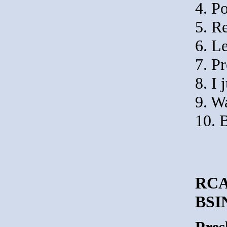
4. P
5. R
6. Le
7. P
8. I 
9. W
10. 
RCA 
BSI