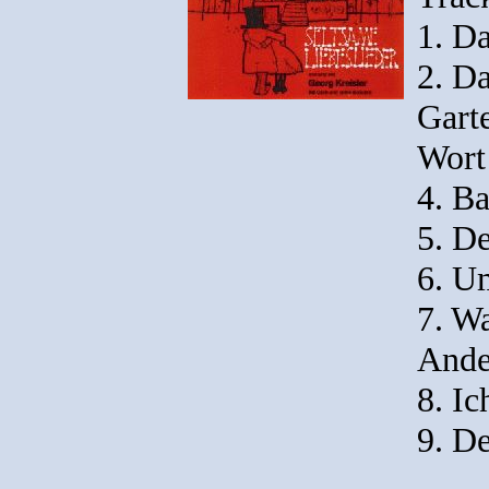
1. D
2. Da
Gart
Wort
4. Ba
5. De
6. U
7. W
Ande
8. Ic
9. De