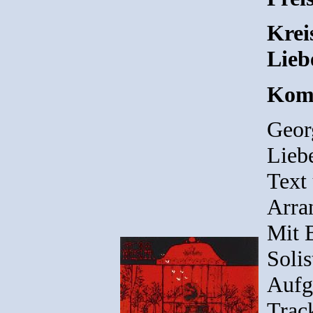
Krei
Lieb
Komp
Geor
Liebe
Text
Arra
Mit 
Solis
Aufg
Track