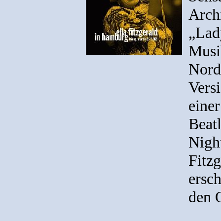
Arch
„Lad
Musik
Nordl
Versi
eine
Beat
Nigh
Fitz
ersch
den 