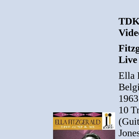
TDK
Vide
Fitzg
Live
Ella 
Belg
1963
10 Tr
(Gui
Jone