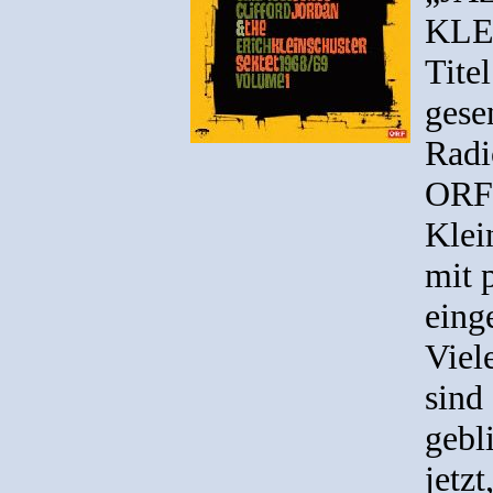
KLE
Tite
gese
Radi
ORF 
Klei
mit 
eing
Viel
sind
gebl
jetzt