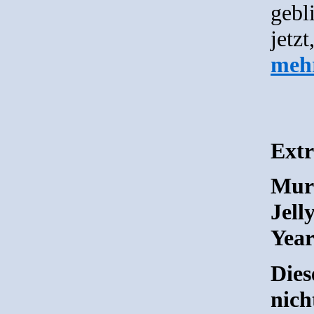
gebl
jetzt
meh
Extr
Murw
Jell
Yea
Dies
nich