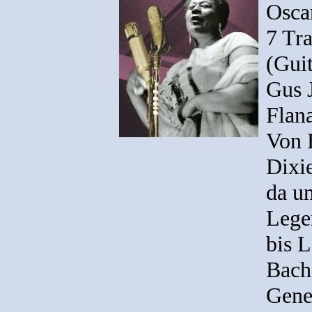
Oscar
7 Tr
(Gui
Gus 
Flan
Von 
Dixie
da un
Lege
bis L
Bach
Gene