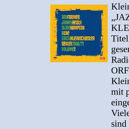
Klei
„JA
KLE
Tite
gese
Radi
ORF 
Klei
mit 
eing
Viel
sind