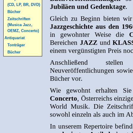
(CD, LP, BR, DVD)
Jubiläen und Gedenktage
.
Bücher
Gleich zu Beginn bieten wi
Zeitschriften
(Musica Jazz,
Jazzgeschichte aus den 19
OEMZ, Concerto)
in gewohnter Weise die
Antiquariat
Bereichen
JAZZ
und
KLAS
Tonträger
einem vergünstigten Preis no
Bücher
Anschließend stellen
Neuveröffentlichungen sowie
Bücher vor.
Wie gewohnt erhalten Si
Concerto
, Österreichs einzig
World Musik. Die Zeitschri
sowohl einzeln als auch im A
In unserem Repertoire befin