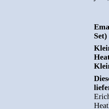
Ema
Set)
Klei
Hea
Klei
Dies
lief
Eric
Heat