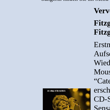
Verv
Fitzg
Fitz
Erst
Aufs
Wied
Mous
“Cat
ersch
CD-Se
Sens