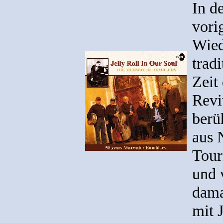
In d
vori
Wied
trad
Zeit
Revi
berü
aus 
Tour
und 
dama
mit 