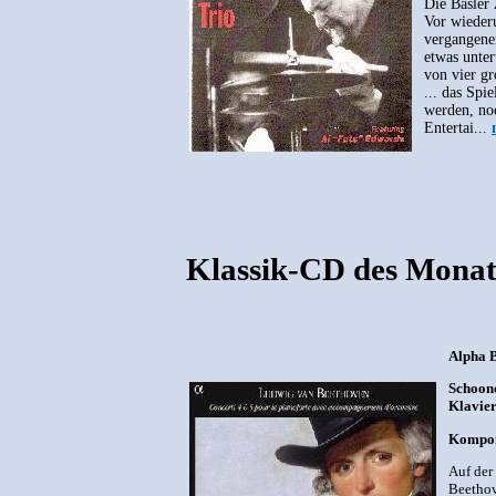
Die Basler 
Vor wieder
vergangenen
etwas unter
von vier gr
... das Spi
werden, no
Entertai...
Klassik-CD des Monat
Alpha 
Schoond
Klavier
Kompon
Auf der
Beethov