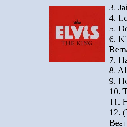
3. J
4. L
5. D
6. K
Rema
7. H
8. A
9. H
10. 
11. 
12. 
Bear