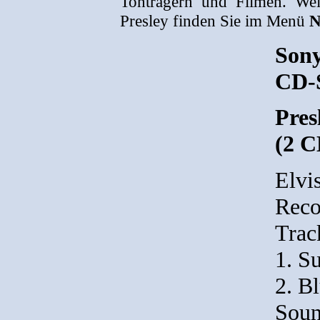
Tonträgern und Filmen. Weit
Presley finden Sie im Menü
N
Son
CD-
Pres
(2 C
Elvi
Reco
Track
1. S
2. B
Soun