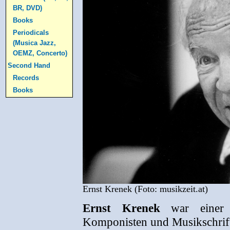
BR, DVD)
Books
Periodicals
(Musica Jazz,
OEMZ, Concerto)
Second Hand
Records
Books
Ernst Krenek (Foto: musikzeit.at)
Ernst Krenek
war einer d
Komponisten und Musikschrifts