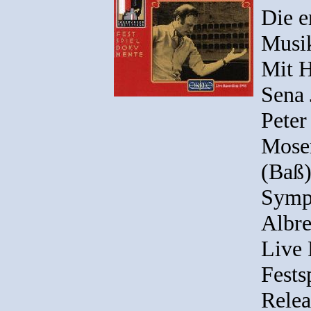
Die e
Musik
Mit H
Sena 
Peter
Mose
(Baß)
Symp
Albre
Live 
Fests
Relea