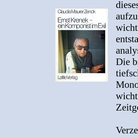
diese
aufzu
wicht
entst
analy
Die b
tiefs
Monog
wicht
Zeitg
Verze