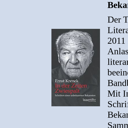
Beka
Der 
Liter
2011 
Anlas
liter
beein
Bandb
Mit I
Schri
Bekan
Samml