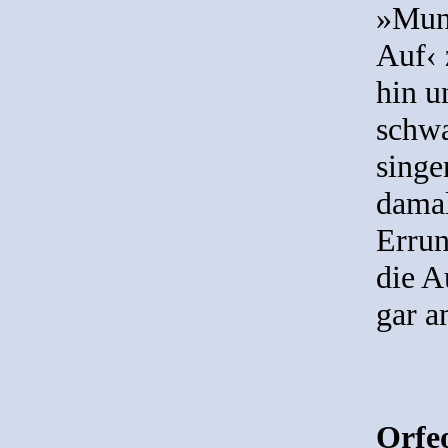
»Munt
Auf‹ 
hin u
schwa
singe
damal
Errun
die A
gar a
Orfe