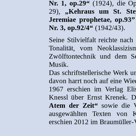
Nr. 1, op.29“
(1924), die O
29),
„Kehraus um St. Ste
Jeremiae prophetae, op.93”
Nr. 3, op.92/4“
(1942/43).
Seine Stilvielfalt reichte na
Tonalität, vom Neoklassiz
Zwölftontechnik und dem Ser
Musik.
Das schriftstellerische Werk u
davon harrt noch auf eine Wie
1967 erschien im Verlag Eli
Knessl über Ernst Krenek. D
Atem der Zeit“
sowie die Ve
ausgewählten Texten von
erschien 2012 im Braumüller-V