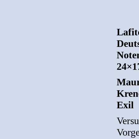
Lafi
Deuts
Note
24×1
Maur
Kren
Exil
Versu
Vorge