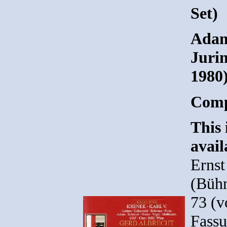
Set)
Adam,
Jurin
1980)
Comp
This 
avail
Ernst
(Bühn
73 (
Fassu