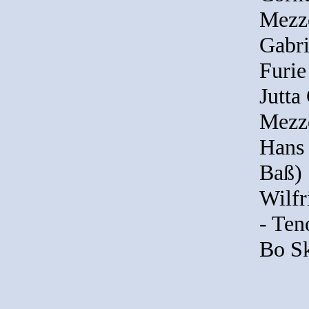
Mezz
Gabri
Furie
Jutta
Mezz
Hans 
Baß)
Wilfr
- Ten
Bo Sk