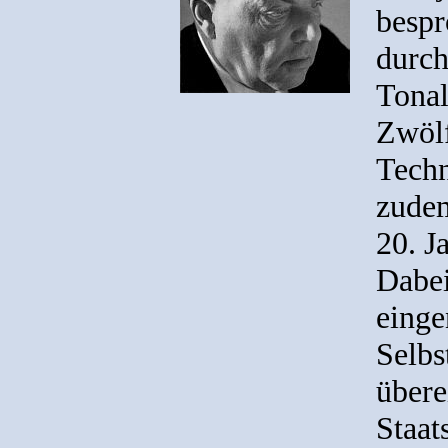
bespr
durch
Tonal
Zwölf
Techn
zudem
20. J
Dabei
einge
Selbs
übere
Staat