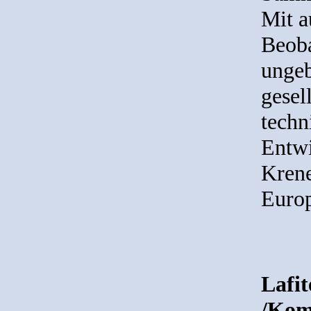
Mit a
Beob
ungeb
gesel
techn
Entwi
Krene
Europ
Lafi
/Kom