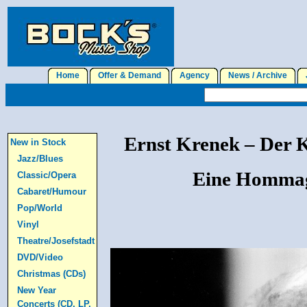
Home
Offer & Demand
Agency
News / Archive
J
Ernst Krenek – Der K
New in Stock
Jazz/Blues
Eine Hommag
Classic/Opera
Cabaret/Humour
Pop/World
Vinyl
Theatre/Josefstadt
DVD/Video
Christmas (CDs)
New Year
Concerts (CD, LP,