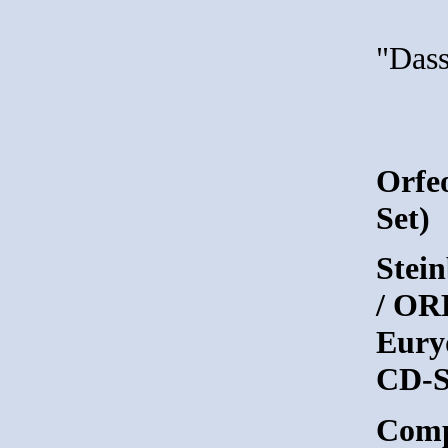
"Dass
Orfe
Set)
Stei
/ OR
Euryd
CD-S
Comp