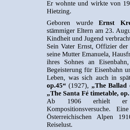
Er wohnte und wirkte von 19
Hietzing.
Geboren wurde
Ernst Kr
stämmiger Eltern am 23. Augu
Kindheit und Jugend verbracht
Sein Vater Ernst, Offizier de
seine Mutter Emanuela, Hausfr
ihres Sohnes an Eisenbahn,
Begeisterung für Eisenbahn un
Leben, was sich auch in sp
op.45“
(1927),
„The Ballad 
„The Santa Fé timetable, op
Ab 1906 erhielt er M
Kompositionsversuche. Ein
Österreichischen Alpen 19
Reiselust.