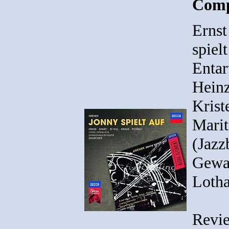
Comp
Ernst
spiel
Entar
Heinz
Krist
Marit
(Jazz
Gewan
Lotha
Revi