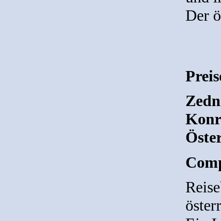
Der ö
Prei
Zedni
Konr
Öste
Comp
Reise
öster