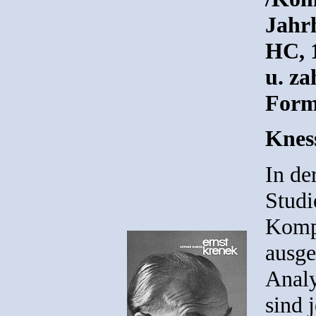
Jahrh
HC, 1
u. za
Form
Kness
In de
Studi
Komp
ausge
Analy
sind 