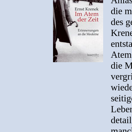
die m
des g
Krene
entst
Atem 
die M
vergr
wiede
seiti
Leben
detai
manch