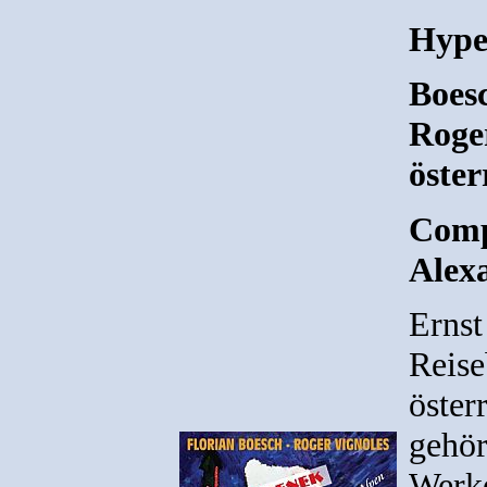
Hype
Boesc
Roge
öster
Comp
Alex
Ernst
Reise
öster
gehör
Werk