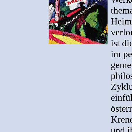
thema
Heima
verlo
ist d
im pe
gemei
philo
Zyklu
einfü
öster
Krene
und i