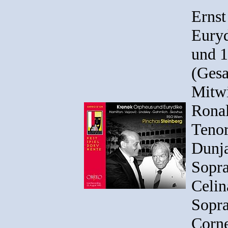
Ernst
Euryd
und 1
(Ges
Mitw
Ronal
Tenor
Dunja
Sopr
Celin
Sopr
Corne