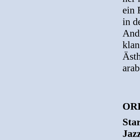
ein 
in d
Ande
kla
Ästh
arab
ORF
Star
Jaz