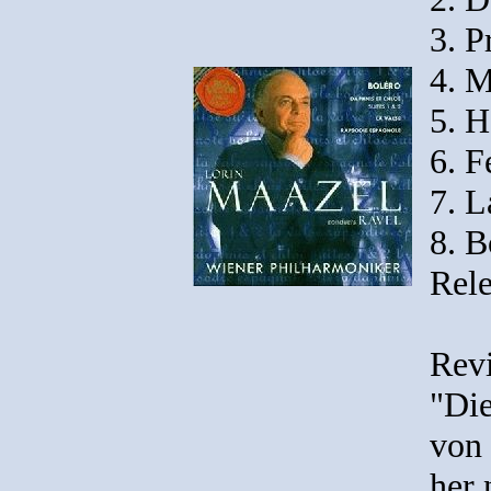
3. P
4. 
5. H
6. F
7. L
8. B
Rele
Rev
"Die
von 
her 