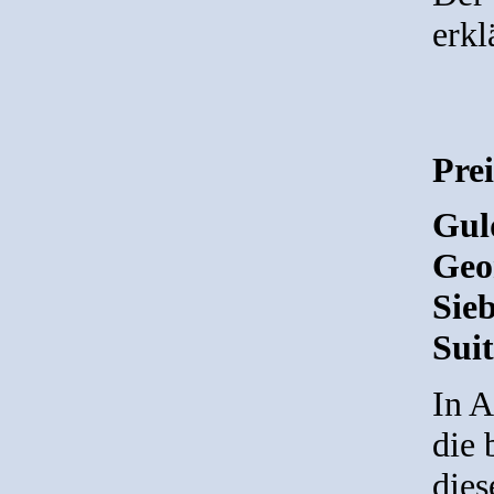
erkl
Pre
Guld
Geo
Sieb
Suit
In A
die
dies