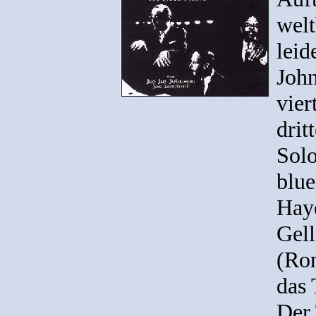
wel
leid
John
vier
drit
Solo
blue
Hay
Gell
(Ron
das 
Der