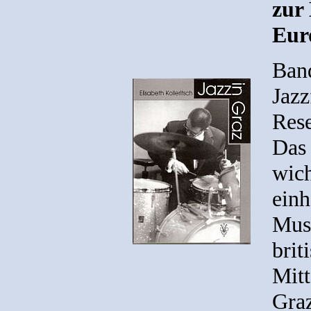
zur
Eur
Band
Jazz
Rese
Das 
wich
ein
Musi
brit
Mitt
Graz