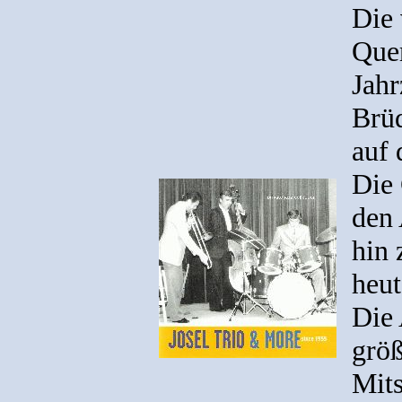
Die 
Quer
Jahr
Brüd
auf 
Die 
den 
hin 
heut
Die
größ
Mits