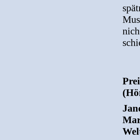
spät
Musi
nich
schi
Pre
(Hö
Jand
Mart
Wel