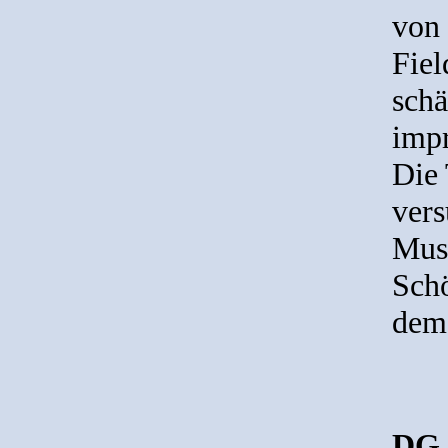
von
Fiel
schä
impr
Die 
vers
Musi
Schö
dem 
DG 