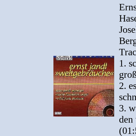
Erns
Hase
Jose
Ber
Trac
1. s
groß
2. e
schn
3. w
den
(01: