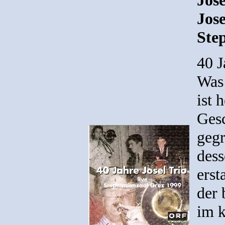
Jose
Jose
Ste
40 J
Was 
ist 
Gesc
gegr
dess
erst
der 
im k