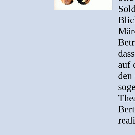
Sold
Blic
Märc
Betr
dass
auf 
den 
sog
Thea
Bert
real