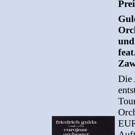
Pre
Guld
Orc
und
feat
Zaw
Die 
ents
Tour
Orc
EUR
Auft