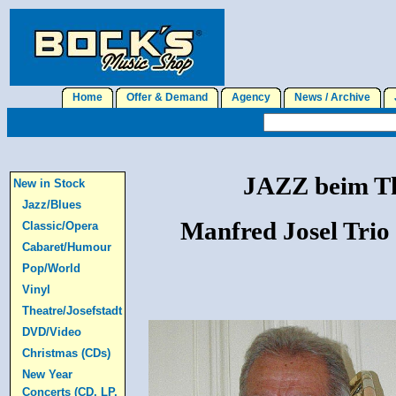
Home
Offer & Demand
Agency
News / Archive
J
JAZZ beim Thu
New in Stock
Jazz/Blues
Manfred Josel Trio 
Classic/Opera
Cabaret/Humour
Pop/World
Vinyl
Theatre/Josefstadt
DVD/Video
Christmas (CDs)
New Year
Concerts (CD, LP,