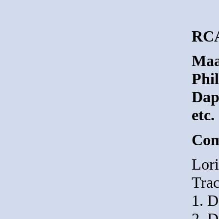
RCA
Maa
Phi
Dap
etc.
Com
Lori
Trac
1. D
2. D