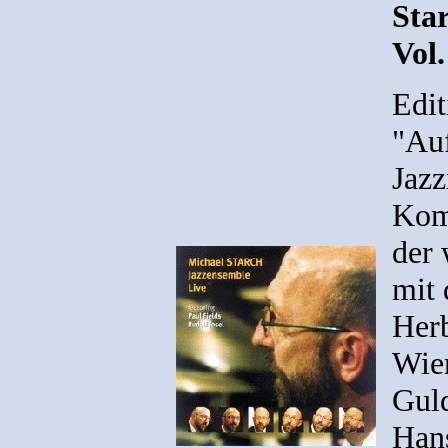
Sta
Vol.
Edit
"Auf
Jaz
Komp
der 
mit
Herb
Wien
Gul
Hans