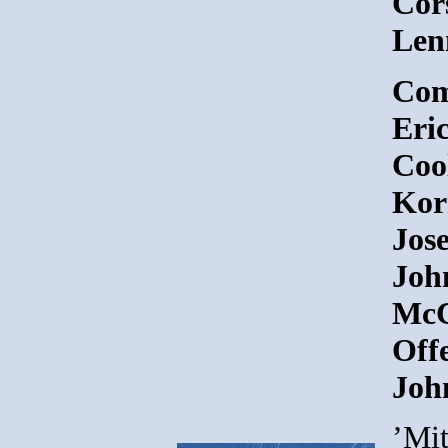
Cor
Len
Com
Eric
Coo
Korn
Jos
Joh
McC
Off
Joh
’Mi