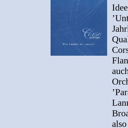
Idee
’Unt
Jahr
Qual
Cors
Flan
auch
Orch
’Par
Lann
Broa
also