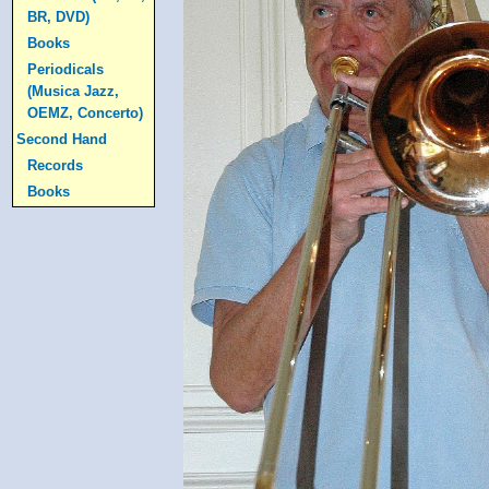
BR, DVD)
Books
Periodicals
(Musica Jazz,
OEMZ, Concerto)
Second Hand
Records
Books