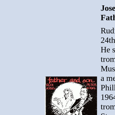
Jose
Fat
Rudi
24th
He s
trom
Mus
a me
Phil
1964
trom