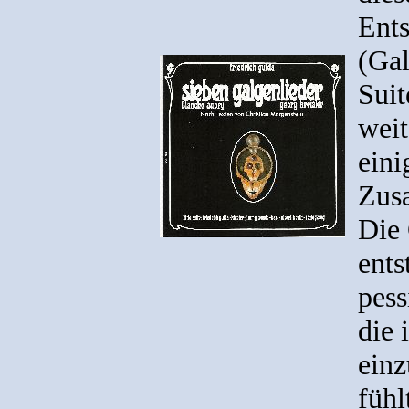
Ents
(Gal
Suit
weit
eini
Zusa
Di
ent
pess
die 
ein
fühl