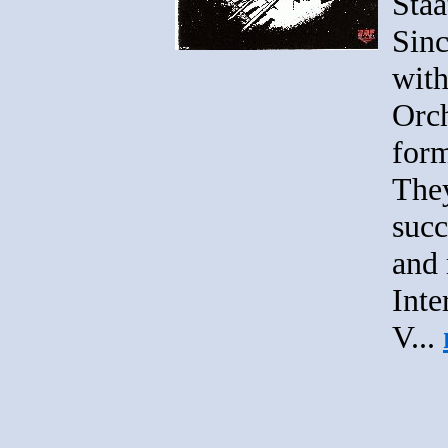
Staa
Sinc
with
Orch
form
The
succ
and 
Inte
V...