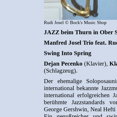
Rudi Josel © Bock's Music Shop
JAZZ beim Thurn in Ober St
Manfred Josel Trio feat. Ru
Swing Into Spring
Dejan Pecenko
(Klavier),
Kl
(Schlagzeug).
Der ehemalige Soloposauni
international bekannte Jazzm
international erfolgreichen 
berühmte Jazzstandards v
George Gershwin, Neal Hefti u
Ein genußreicher und swin