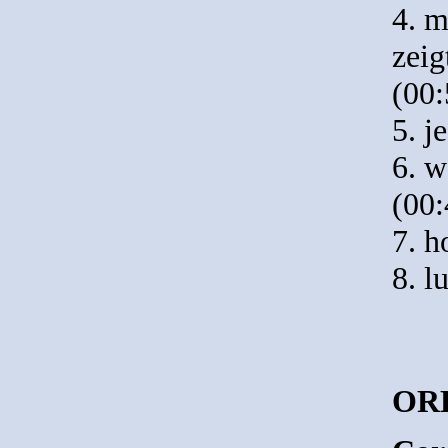
4. m
zeig
(00:
5. j
6. w
(00:
7. h
8. lu
ORF