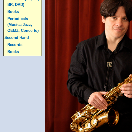
BR, DVD)
Books
Periodicals
(Musica Jazz,
OEMZ, Concerto)
Second Hand
Records
Books