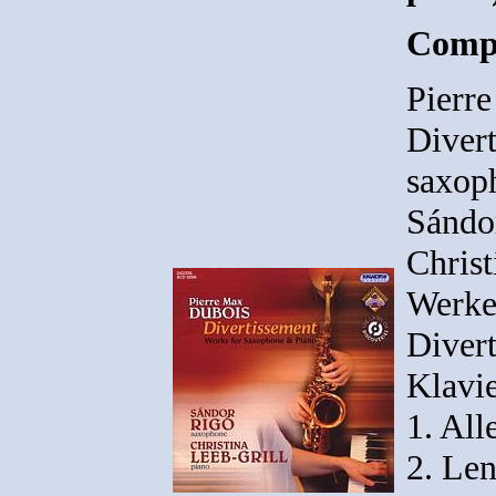
Compo
Pierr
Diver
saxop
Sándo
Christ
Werke
Diver
Klavie
1. All
2. Len