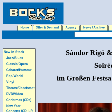
Home
Offer & Demand
Agency
News / Archive
J
Sándor Rigó &
New in Stock
Jazz/Blues
Soiré
Classic/Opera
Cabaret/Humour
Pop/World
im Großen Festsa
Vinyl
Theatre/Josefstadt
DVD/Video
Christmas (CDs)
New Year
Concerts (CD, LP,