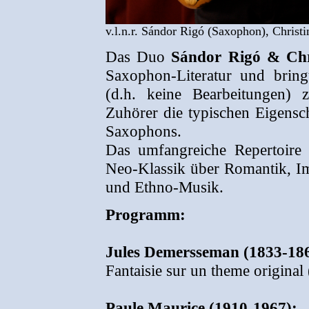
v.l.n.r. Sándor Rigó (Saxophon), Christ
Das Duo
Sándor Rigó & Chri
Saxophon-Literatur und bringt
(d.h. keine Bearbeitungen) 
Zuhörer die typischen Eigensc
Saxophons.
Das umfangreiche Repertoire
Neo-Klassik über Romantik, Im
und Ethno-Musik.
Programm:
Jules Demersseman (1833-18
Fantaisie sur un theme original
Paule Maurice (1910-1967):