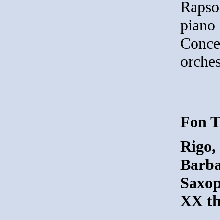
Rapsod
piano
Concer
orches
Fon T
Rigo,
Barba
Saxop
XX th