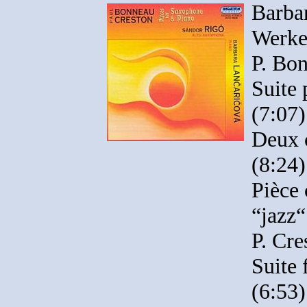
Barba
Werke
P. Bo
Suite 
(7:07)
Deux c
(8:24)
Pièce 
“jazz“
P. Cre
Suite 
(6:53)