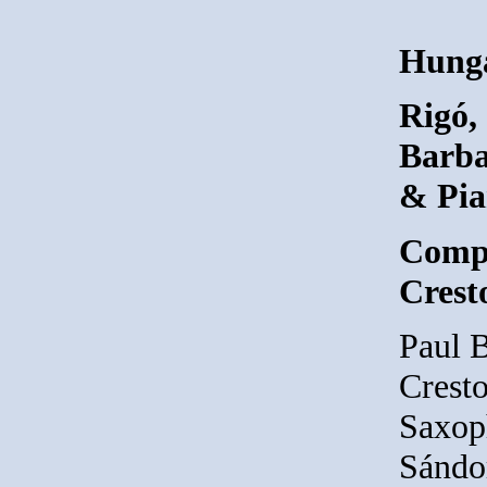
Hung
Rigó,
Barba
& Pi
Compo
Crest
Paul 
Cresto
Saxop
Sándor