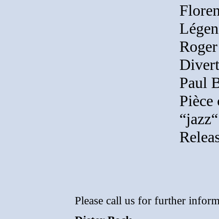
Flore
Légen
Roger
Diver
Paul 
Pièce 
“jazz“
Relea
Please call us for further info