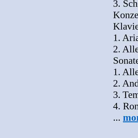
3. Sc
Konze
Klavi
1. Ari
2. All
Sonat
1. All
2. An
3. Te
4. Ro
...
mo