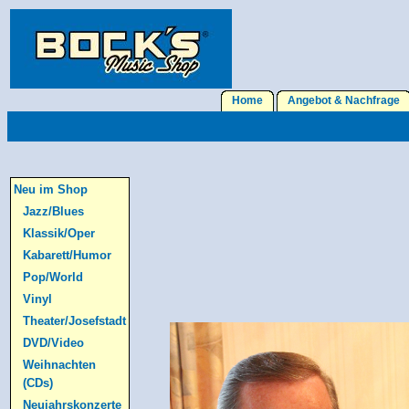
Home
Angebot & Nachfrage
Neu im Shop
Jazz/Blues
Klassik/Oper
Kabarett/Humor
Pop/World
Vinyl
Theater/Josefstadt
DVD/Video
Weihnachten
(CDs)
Neujahrskonzerte