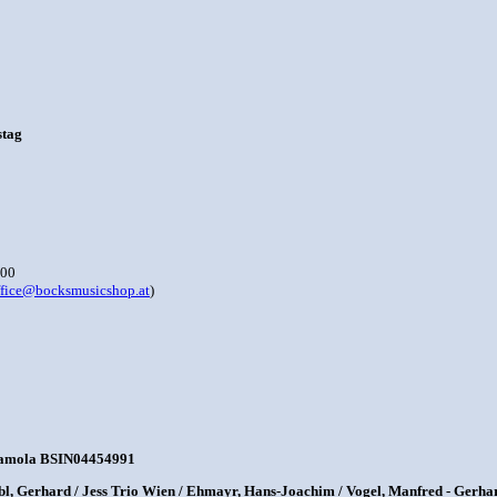
stag
,00
ffice@bocksmusicshop.at
)
amola BSIN04454991
l, Gerhard / Jess Trio Wien / Ehmayr, Hans-Joachim / Vogel, Manfred - Gerha