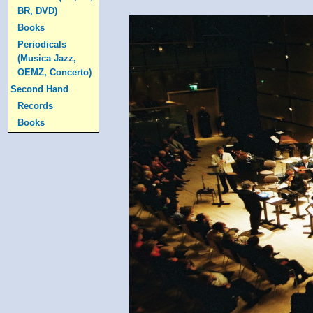
BR, DVD)
Books
Periodicals
(Musica Jazz,
OEMZ, Concerto)
Second Hand
Records
Books