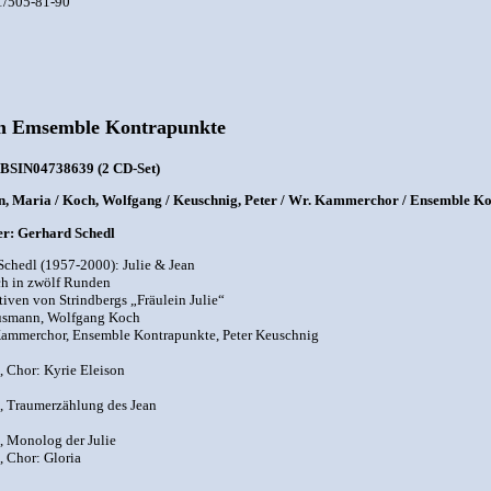
01/505-81-90
em Emsemble Kontrapunkte
 BSIN04738639 (2 CD-Set)
 Maria / Koch, Wolfgang / Keuschnig, Peter / Wr. Kammerchor / Ensemble Kon
r: Gerhard Schedl
Schedl (1957-2000): Julie & Jean
h in zwölf Runden
iven von Strindbergs „Fräulein Julie“
usmann, Wolfgang Koch
ammerchor, Ensemble Kontrapunkte, Peter Keuschnig
, Chor: Kyrie Eleison
, Traumerzählung des Jean
, Monolog der Julie
, Chor: Gloria