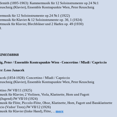
demith (1895-1963): Kammermusik für 12 Soloinstrumente op.24 Nr.1
euschnig (Klavier), Ensemble Kontrapunkte Wien, Peter Keuschnig
rmusik für 12 Soloinstrumente op.24 Nr.1 (1922)
rmusik für Klavier & 12 Soloinstrumente op. 36, 1 (1924)
rtmusik für Klavier, Blechbläser und 2 Harfen op. 49 (1930)
8.
SIN03568868
g, Peter / Ensemble Kontrapunkte Wien - Concertino / Mladi / Capriccio
r: Leos Janacek
acek (1854-1928): Concertino / Mladi / Capriccio
euschnig (Klavier), Ensemble Kontrapunkte Wien, Peter Keuschnig
rtino JW VII/11 (1925)
sik für Klavier, 2 Violinen, Viola, Klarinette, Horn und Fagott
 (Jugend) JW VII/10 (1924)
sik für Flöte, Piccolo-Flöte, Oboe, Klarinette, Horn, Fagott und Bassklarinette
ccio (Vzdor/ Trotz) JW VII/12 (1926)
sik für Klavier (linke Hand), Flöte, ...
more