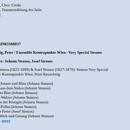
, Chor: Credo
, Traumerzählung der Julie
e
SIN03568037
g, Peter / Ensemble Kontrapunkte Wien - Very Special Strauss
: Johann Strauss, Josef Strauss
trauss (1825-1899) & Josef Strauss (1827-1870): Strauss Very Special
 Kontrapunkte Wien, Peter Keuschnig
 Donner und Blitz (Johann Strauss)
 aus dem Süden (Johann Strauss)
es Blut (Johann Strauss)
z-Walzer (Johann Strauss)
te der Königin (Johann Strauss)
-Polka (Johann Strauss)
r Ferne (Josef Strauss)
 Weib und Gesang (Johann Strauss)
..
more