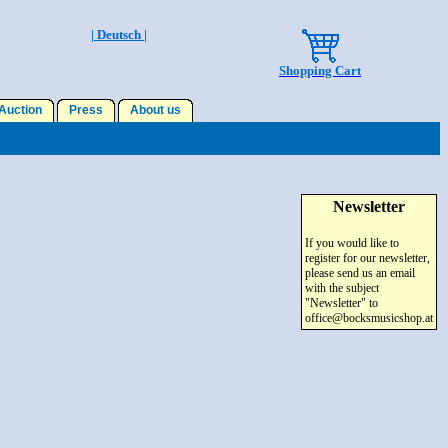
| Deutsch |
Shopping Cart
uction
Press
About us
Newsletter
If you would like to
register for our newsletter,
please send us an email
with the subject
"Newsletter" to
office@bocksmusicshop.at