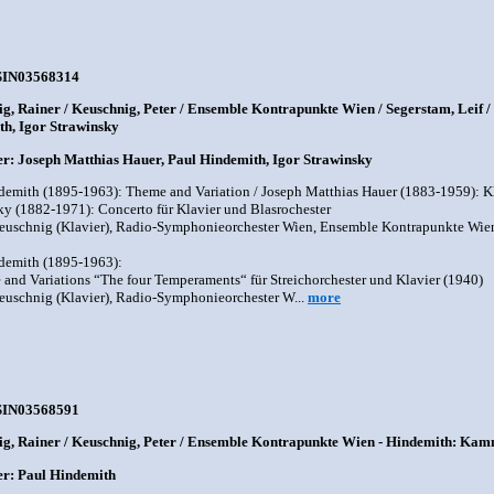
SIN03568314
g, Rainer / Keuschnig, Peter / Ensemble Kontrapunkte Wien / Segerstam, Leif 
h, Igor Strawinsky
: Joseph Matthias Hauer, Paul Hindemith, Igor Strawinsky
demith (1895-1963): Theme and Variation / Joseph Matthias Hauer (1883-1959): Kla
ky (1882-1971): Concerto für Klavier und Blasrochester
euschnig (Klavier), Radio-Symphonieorchester Wien, Ensemble Kontrapunkte Wien
demith (1895-1963):
 and Variations “The four Temperaments“ für Streichorchester und Klavier (1940)
euschnig (Klavier), Radio-Symphonieorchester W...
more
SIN03568591
g, Rainer / Keuschnig, Peter / Ensemble Kontrapunkte Wien - Hindemith: Kam
r: Paul Hindemith