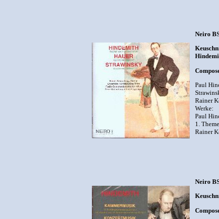
Neiro B
Keuschni
Hindemit
Composer
Paul Hin
Strawins
Rainer K
Werke:
Paul Hin
1. Theme
Rainer K
Neiro B
Keuschni
Compose