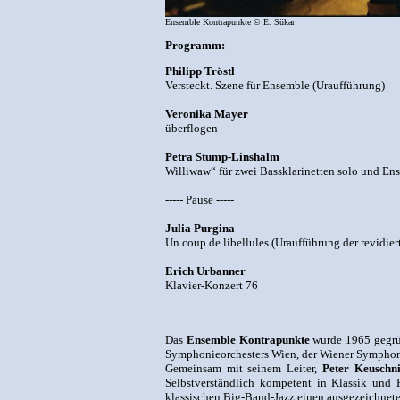
Ensemble Kontrapunkte © E. Sükar
Programm:
Philipp Tröstl
Versteckt. Szene für Ensemble (Uraufführung)
Veronika Mayer
überflogen
Petra Stump-Linshalm
Williwaw“ für zwei Bassklarinetten solo und En
----- Pause -----
Julia Purgina
Un coup de libellules (Uraufführung der revidie
Erich Urbanner
Klavier-Konzert 76
Das
Ensemble Kontrapunkte
wurde 1965 gegrün
Symphonieorchesters Wien, der Wiener Symphoni
Gemeinsam mit seinem Leiter,
Peter Keuschn
Selbstverständlich kompetent in Klassik und
klassischen Big-Band-Jazz einen ausgezeichne