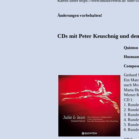
Karten unter https://www.musikverein.at/ oder 
Änderungen vorbehalten!
CDs mit Peter Keuschnig und d
Quinton
Husmann,
Compose
Gerhard 
Ein Matc
nach Mot
Maria H
Wiener K
CD 1:
1. Runde
2. Runde
3. Runde
4. Runde
5. Runde
6. Runde