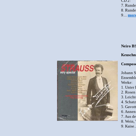
CD 2:
7. Runde
8. Runde
9....
mor
Neiro B
Keuschni
Composer
Johann S
Ensemble
Werke:
1. Unter
2. Rosen
3. Leicht
4. Schat
5. Gavot
6. Annen
7. Aus de
8. Wein,
9. Kaise.