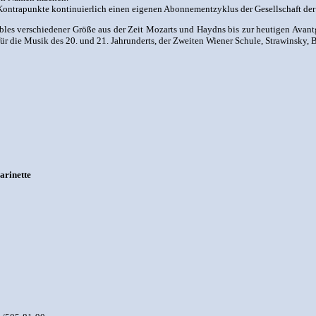
 Kontrapunkte kontinuierlich einen eigenen Abonnementzyklus der Gesell­schaft d
es verschiedener Größe aus der Zeit Mozarts und Haydns bis zur heutigen Avant
ür die Musik des 20. und 21. Jahrunderts, der Zweiten Wiener Schule, Strawinsky, 
arinette