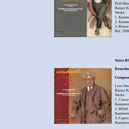
Paul Hin
Rainer K
Werke:
1. Kamme
2. Kamme
3. Konze
Rel. 200
Neiro B
Keuschni
Compose
Leos Jan
Rainer K
Werke:
1. Conce
Kammermu
2. Mládí
Kammermu
3. Capri
Kammermu