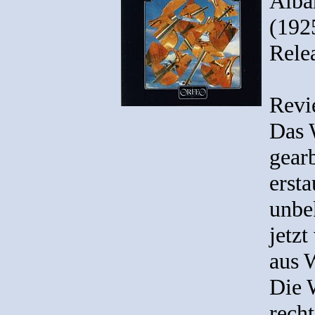
Alba
(192
Rele
Revi
Das W
gearb
ersta
unbe
jetzt
aus 
Die 
rech