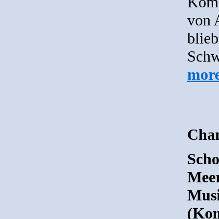
Komp
von 
blieb
Schwi
mor
Cha
Scho
Meer
Mus
(Kom