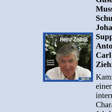
Muss
Schu
Joha
Supp
Anto
Carl
Zieh
Kamm
einer
inter
Char