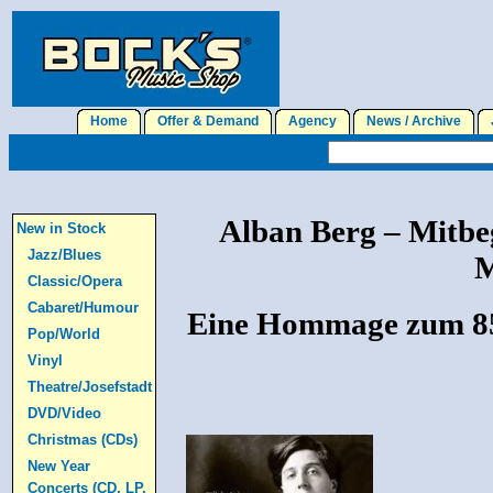
Home
Offer & Demand
Agency
News / Archive
J
Alban Berg – Mitbe
New in Stock
Jazz/Blues
M
Classic/Opera
Cabaret/Humour
Eine Hommage zum 85
Pop/World
Vinyl
Theatre/Josefstadt
DVD/Video
Christmas (CDs)
New Year
Concerts (CD, LP,