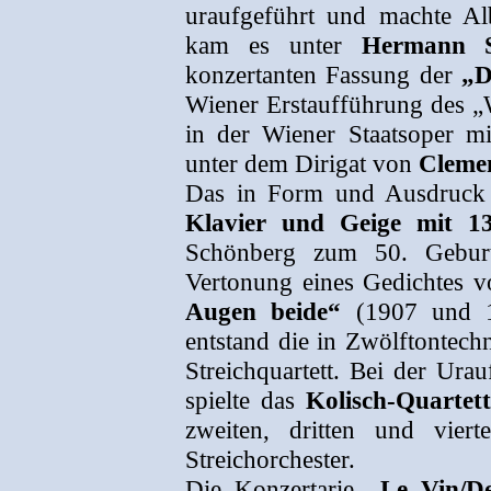
uraufgeführt und machte Al
kam es unter
Hermann S
konzertanten Fassung der
„D
Wiener Erstaufführung des „
in der Wiener Staatsoper 
unter dem Dirigat von
Clemen
Das in Form und Ausdruck 
Klavier und Geige mit 13
Schönberg zum 50. Geburts
Vertonung eines Gedichtes
Augen beide“
(1907 und 1
entstand die in Zwölftontec
Streichquartett. Bei der Ur
spielte das
Kolisch-Quartett
zweiten, dritten und vier
Streichorchester.
Die Konzertarie
„Le Vin/D