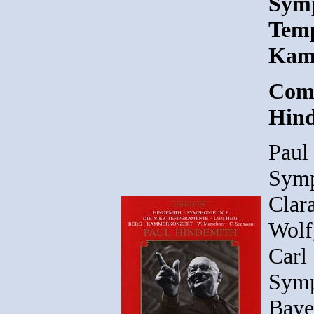
Symp
Temp
Kam
Comp
Hin
Paul
Symp
Clara
Wolf
Carl
Symp
Baye