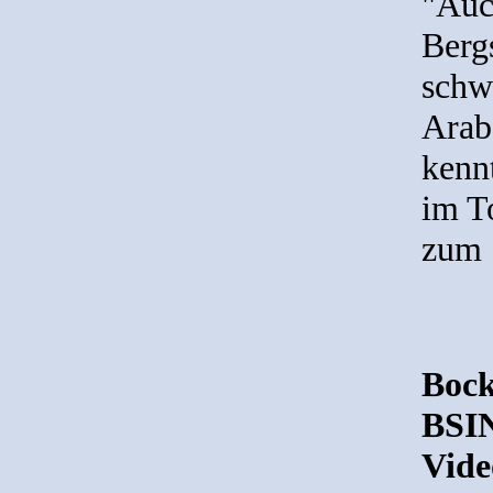
"Auc
Berg
schw
Arab
kennt
im T
zum 
Bock
BSI
Vide