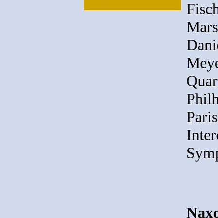
Fisc
Mars
Dani
Meye
Quar
Phil
Pari
Inte
Symp
Nax