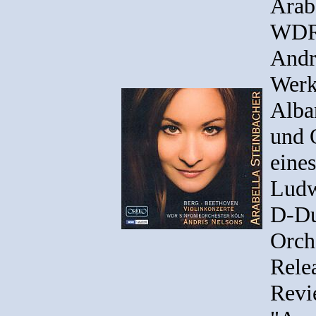
Arab
WDR 
Andr
Werk
Alba
und 
eine
Ludw
D-Du
Orch
Rele
Revi