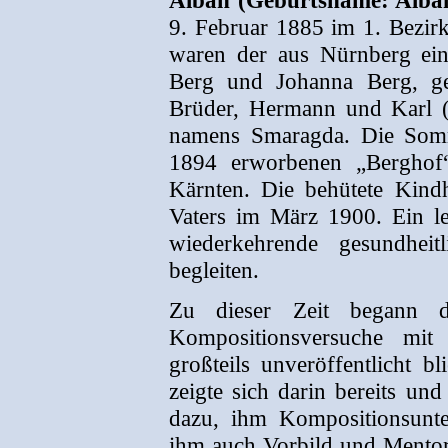
Alban (Geburtsname: Alba
9. Februar 1885 im 1. Bezirk
waren der aus Nürnberg ei
Berg und Johanna Berg, ge
Brüder, Hermann und Karl (
namens Smaragda. Die Somm
1894 erworbenen „Berghof“
Kärnten. Die behütete Kind
Vaters im März 1900. Ein l
wiederkehrende gesundheit
begleiten.
Zu dieser Zeit begann d
Kompositionsversuche mit 
großteils unveröffentlicht b
zeigte sich darin bereits un
dazu, ihm Kompositionsunte
ihm auch Vorbild und Mentor