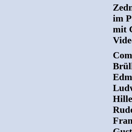
Zedn
im P
mit 
Vide
Comp
Brül
Edmu
Ludw
Hill
Rudo
Fran
Gust