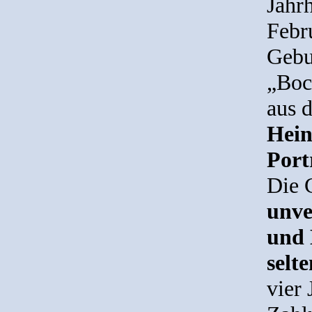
Jahrh
Febr
Gebu
„Boc
aus 
Hein
Port
Die 
unve
und 
selt
vier 