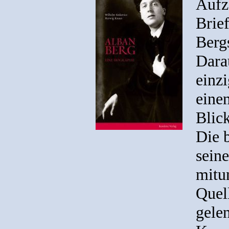
Aufz
Brie
Bergs
Dara
einzi
eine
Blick
Die 
sein
mitun
Quel
gele