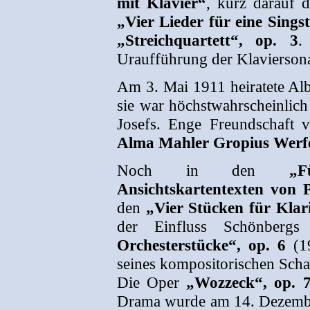
mit Klavier“
, kurz darauf 
„Vier Lieder für eine Sings
„Streichquartett“, op. 3
.
Uraufführung der Klaviersonat
Am 3. Mai 1911 heiratete A
sie war höchstwahrscheinlich
Josefs. Enge Freundschaft 
Alma Mahler Gropius Werf
Noch in den
„F
Ansichtskartentexten von P
den
„Vier Stücken für Klari
der Einfluss Schönberg
Orchesterstücke“, op. 6
(19
seines kompositorischen Scha
Die Oper
„Wozzeck“, op. 
Drama wurde am 14. Dezemb