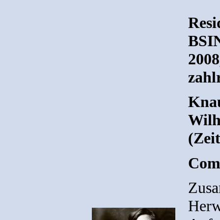
Resi
BSIN
2008
zahl
Knau
Wilh
(Zei
Comp
Zusa
Herw