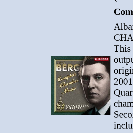
Comp
Alba
CHA
This
outp
orig
2001
Quart
cham
Seco
incl