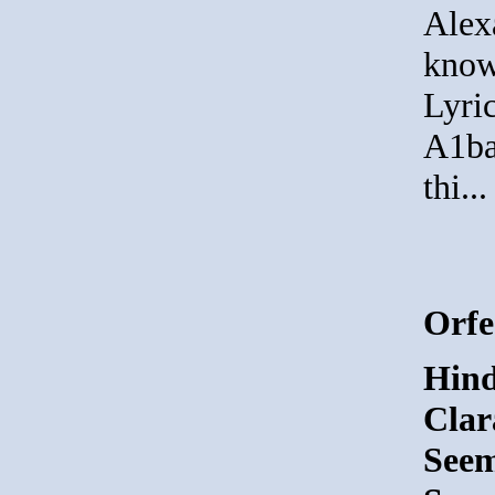
Alex
know
Lyri
A1ba
thi..
Orfe
Hind
Clar
Seem