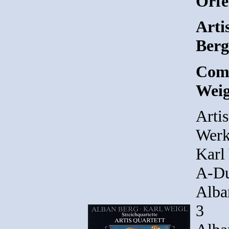
Orfe
Arti
Berg
Comp
Weig
Arti
Werk
Karl 
A-Du
Alban
3