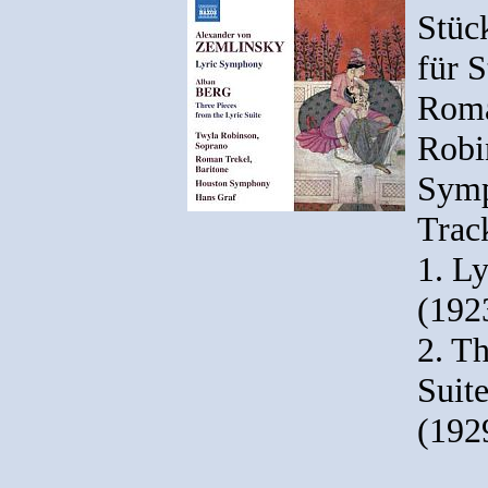
Stüc
für S
Roma
Robi
Symp
Track
1. L
(192
2. Th
Suite
(192