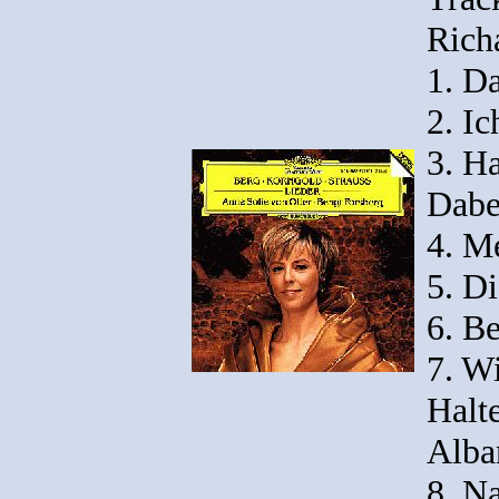
Rich
1. D
2. I
3. Ha
Dabe
4. M
5. D
6. Be
7. W
Halt
Alba
8. N