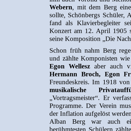
Webern
, mit dem Berg eine
sollte, Schönbergs Schüler, A
fand als Klavierbegleiter 
Konzert am 12. April 1905 s
seine Komposition „Die Nacht
Schon früh nahm Berg rege
und zählte Komponisten wi
Egon Wellesz
aber auch vi
Hermann Broch, Egon Frie
Freundeskreis. Im 1918 vo
musikalische Privatauff
„Vortragsmeister“. Er verfa
Programme. Der Verein mus
der Inflation aufgelöst werden
Alban Berg war auch ein
berühmtesten Schülern zähl