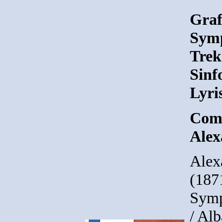
Graf
Symp
Trek
Sinf
Lyri
Comp
Alex
Alex
(187
Symp
/ Al