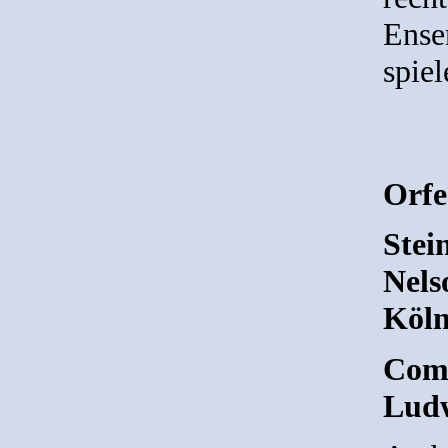
Ense
spiel
Orfe
Stei
Nels
Köln
Comp
Ludw