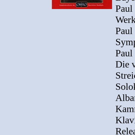
Paul
Werk
Paul
Symp
Paul
Die 
Stre
Solo
Alba
Kamm
Klavi
Rele