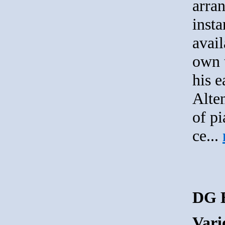
arra
insta
avail
own t
his e
Alten
of p
ce...
DG B
Vari