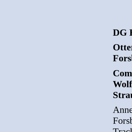
DG 
Otte
Fors
Comp
Wolf
Stra
Anne
Fors
Track