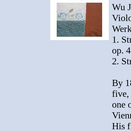
Wu Ji
Viol
Werk
1. St
op. 4
2. St
By 18
five
one o
Vien
His f