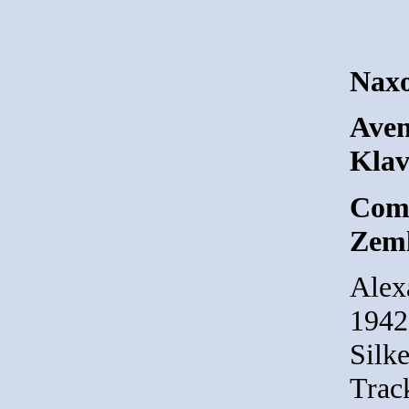
Nax
Aven
Klav
Comp
Zeml
Alex
1942
Silk
Track