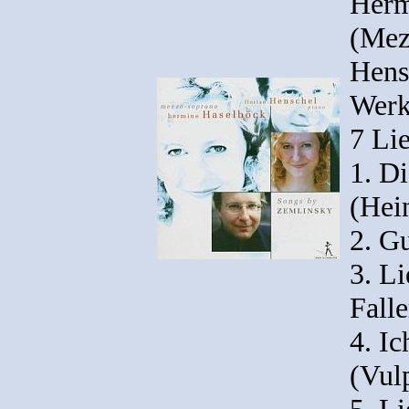
Herm
(Mez
Hens
Werk
7 Li
1. Di
(Hei
2. G
3. L
Falle
4. I
(Vul
5. L