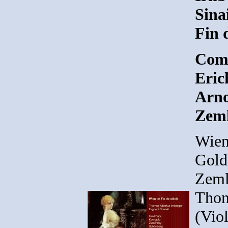
Sina
Fin 
Comp
Eric
Arno
Zeml
Wien
Gold
Zeml
Thom
(Viol