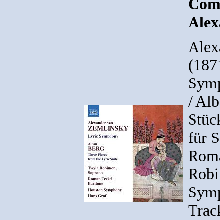
Comp
Alex
Alex
(187
Symp
/ Al
Stüc
für S
Roma
Robi
Symp
Track