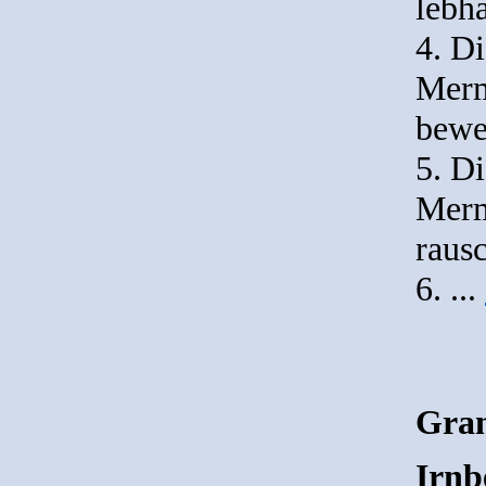
lebha
4. D
Merm
bewe
5. D
Merm
raus
6. ...
Gra
Irnb