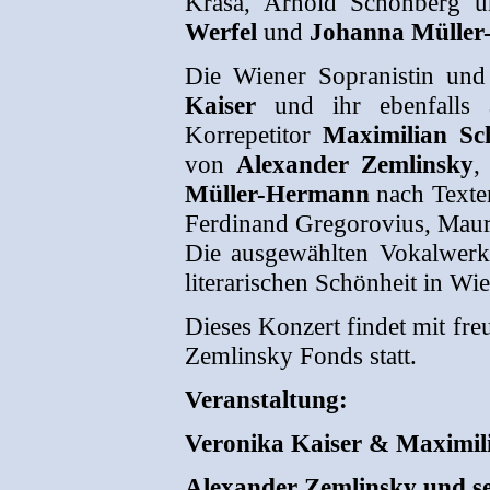
Krása, Arnold Schönberg 
Werfel
und
Johanna Mülle
Die Wiener Sopranistin und 
Kaiser
und ihr ebenfalls 
Korrepetitor
Maximilian Sc
von
Alexander Zemlinsky
Müller-Hermann
nach Texte
Ferdinand Gregorovius, Mauri
Die ausgewählten Vokalwerk
literarischen Schönheit in W
Dieses Konzert findet mit fr
Zemlinsky Fonds statt.
Veranstaltung:
Veronika Kaiser & Maximil
Alexander Zemlinsky und s