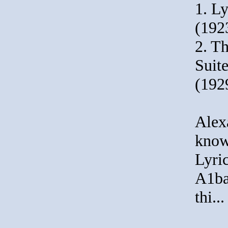
1. L
(192
2. Th
Suite
(192
Alex
know
Lyri
A1ba
thi..