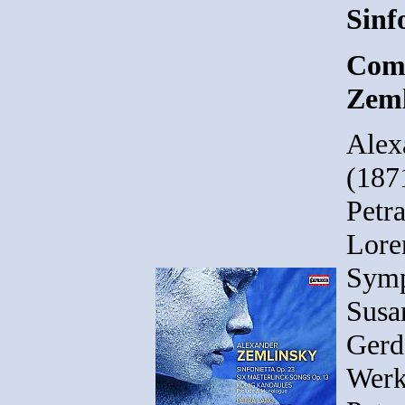
Sinf
Comp
Zeml
Alex
(187
Petr
Lore
Symp
Susa
Gerd
Werk