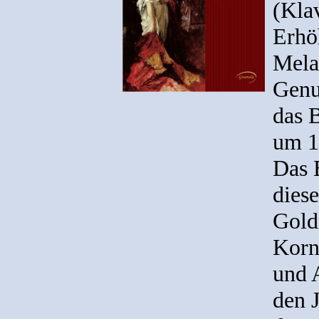
(Kla
Erhöh
Mela
Genu
das 
um 1
Das B
dies
Gold
Korn
und 
den 