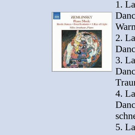
1. L
Danc
War
2. L
Danc
3. L
Danc
Trau
4. L
Danc
schne
5. L