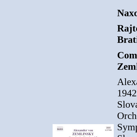
Nax
Rajt
Brat
Comp
Zeml
Alex
1942
Slov
Orch
Symp