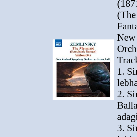
(187
(The
Fanta
New 
Orch
Track
1. Si
lebha
2. Si
Ball
adag
3. Si