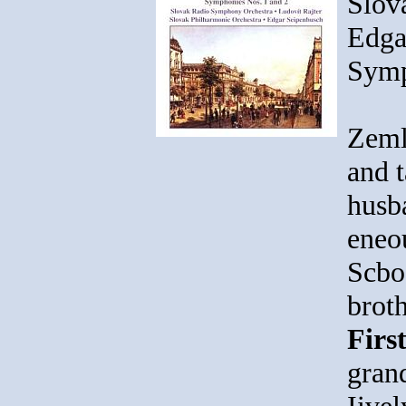
Slov
Edga
Symp
Zeml
and 
husb
eneo
Scbo
brot
Firs
gran
Iivel