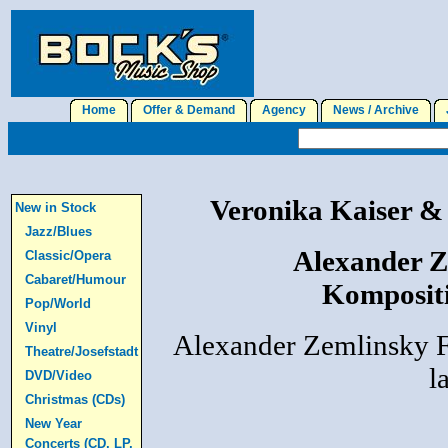
Home
Offer & Demand
Agency
News / Archive
J
Veronika Kaiser &
New in Stock
Jazz/Blues
Alexander Z
Classic/Opera
Cabaret/Humour
Kompositi
Pop/World
Vinyl
Alexander Zemlinsky 
Theatre/Josefstadt
l
DVD/Video
Christmas (CDs)
New Year
Concerts (CD, LP,