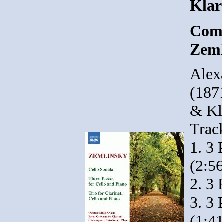
Klar
Comp
Zeml
Alex
(187
& Kl
Track
1. 3
(2:5
2. 3 
3. 3 
(1:4