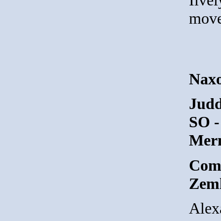
move
Nax
Judd
SO -
Merm
Comp
Zeml
Alex