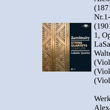
(187
Nr.1
(1901
1, Op
LaSa
Walt
(Vio
(Viol
(Vio
Werk
Alex