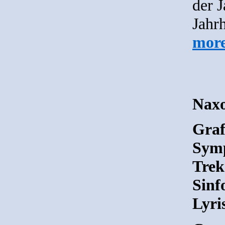
der 
Jahrh
mor
Nax
Graf
Symp
Trek
Sinf
Lyri