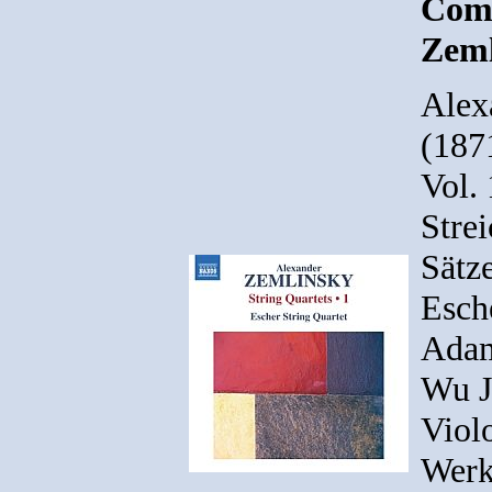
Comp
Zeml
Alex
(187
Vol. 
Strei
Sätz
Esche
Adam
Wu Ji
Viol
Werk