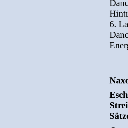
Danc
Hint
6. L
Danc
Energ
Naxo
Esch
Stre
Sätz