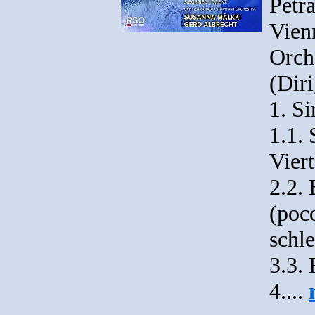
Petr
Vien
Orch
(Diri
1. Si
1.1. 
Viert
2.2.
(poc
schl
3.3.
4....