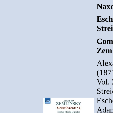
Nax
Esch
Stre
Comp
Zeml
Alex
(187
Vol. 
Strei
Esche
Adam